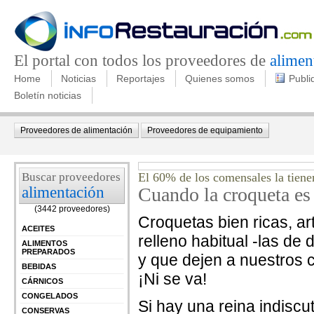
El portal con todos los proveedores de
alimen
Home
Noticias
Reportajes
Quienes somos
Publi
Boletín noticias
Proveedores de alimentación
Proveedores de equipamiento
Buscar proveedores
El 60% de los comensales la tiene
alimentación
Cuando la croqueta es 
(3442 proveedores)
Croquetas bien ricas, a
ACEITES
relleno habitual -las de
ALIMENTOS
PREPARADOS
y que dejen a nuestros 
BEBIDAS
¡Ni se va!
CÁRNICOS
CONGELADOS
Si hay una reina indiscu
CONSERVAS