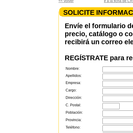
<< Volver
Ir a la ficha de
SOLICITE INFORMAC
Envíe el formulario d
precio, catálogo o c
recibirá un correo el
REGÍSTRATE para rec
Nombre:
Apellidos:
Empresa:
Cargo:
Dirección:
C. Postal:
Población:
Provincia:
Teléfono: