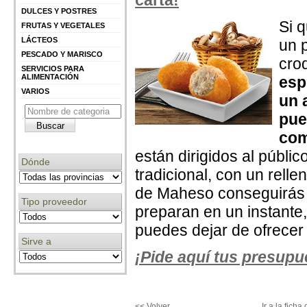
carta!
DULCES Y POSTRES
Si q
FRUTAS Y VEGETALES
LÁCTEOS
un 
PESCADO Y MARISCO
cro
SERVICIOS PARA
ALIMENTACIÓN
esp
VARIOS
un a
pue
com
están dirigidos al públi
Dónde
tradicional, con un rell
de Maheso conseguirás u
Tipo proveedor
preparan en un instante,
puedes dejar de ofrecer 
Sirve a
¡Pide aquí tus presupu
<< Volver
Ir a la fic