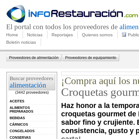
El portal con todos los proveedores de
alimen
Home
Noticias
Reportajes
Quienes somos
Publi
Boletín noticias
Proveedores de alimentación
Proveedores de equipamiento
Buscar proveedores
¡Compra aquí los n
alimentación
Croquetas gourm
(3442 proveedores)
ACEITES
Haz honor a la tempora
ALIMENTOS
PREPARADOS
croquetas gourmet de M
BEBIDAS
sabor fino y crujiente
CÁRNICOS
consistencia, gusto y 
CONGELADOS
CONSERVAS