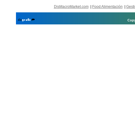
DisMacroMarket.com
|
Food Alimentación
|
Gesti
Copy