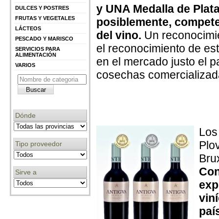
y UNA Medalla de Plata
DULCES Y POSTRES
FRUTAS Y VEGETALES
posiblemente, compete
LÁCTEOS
del vino.
Un reconocimi
PESCADO Y MARISCO
el reconocimiento de es
SERVICIOS PARA
ALIMENTACIÓN
en el mercado justo el p
VARIOS
cosechas comercializa
Dónde
Los
Plo
Tipo proveedor
Bru
Con
Sirve a
exp
vin
paí