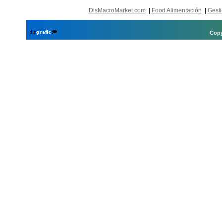
DisMacroMarket.com
|
Food Alimentación
|
Gesti
Copy