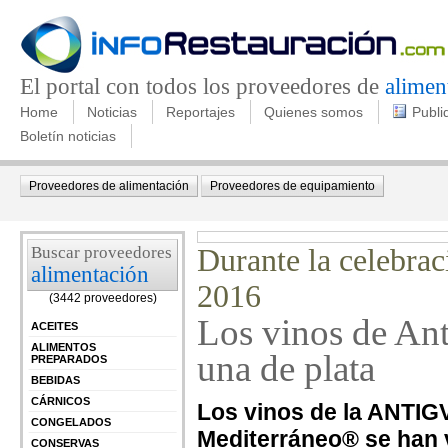
El portal con todos los proveedores de
alimen
Home
Noticias
Reportajes
Quienes somos
Publi
Boletín noticias
Proveedores de alimentación
Proveedores de equipamiento
Buscar proveedores
Durante la celebra
alimentación
2016
(3442 proveedores)
Los vinos de Ant
ACEITES
ALIMENTOS
una de plata
PREPARADOS
BEBIDAS
CÁRNICOS
Los vinos de la ANTIG
CONGELADOS
Mediterráneo® se han
CONSERVAS