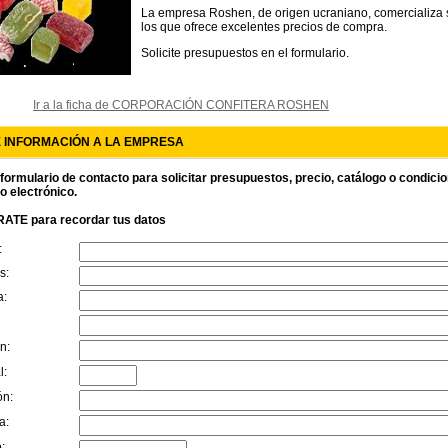
La empresa Roshen, de origen ucraniano, comercializa 
los que ofrece excelentes precios de compra.
Solicite presupuestos en el formulario.
Ir a la ficha de CORPORACIÓN CONFITERA ROSHEN
E INFORMACIÓN A LA EMPRESA
 formulario de contacto para solicitar presupuestos, precio, catálogo o condici
o electrónico.
ATE para recordar tus datos
:
s:
a:
n:
l:
ón:
a:
: