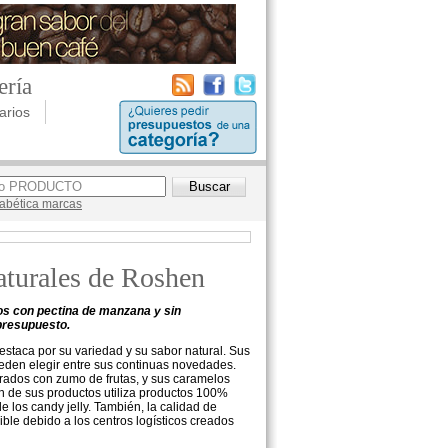
ería
arios
lfabética marcas
aturales de Roshen
s con pectina de manzana y sin
 presupuesto.
staca por su variedad y su sabor natural. Sus
ueden elegir entre sus continuas novedades.
orados con zumo de frutas, y sus caramelos
ón de sus productos utiliza productos 100%
 los candy jelly. También, la calidad de
ble debido a los centros logísticos creados