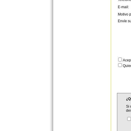
E-mail:
Motivo p
Envíe s
Acep
Quier
¿Q
Si 
de
C