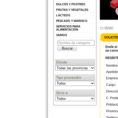
DULCES Y POSTRES
FRUTAS Y VEGETALES
LÁCTEOS
PESCADO Y MARISCO
SERVICIOS PARA
<< Volver
ALIMENTACIÓN
VARIOS
SOLICIT
Envíe el
un corre
REGÍSTR
Dónde
Nombre
Apellido
Tipo proveedor
Empres
Cargo:
Direcció
Sirve a
C. Posta
Poblaci
Provinci
Teléfono