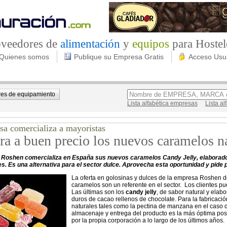
roveedores de
alimentación
y
equipos
para Hostel
Quienes somos
Publique su Empresa Gratis
Acceso Usu
es de equipamiento
Lista alfabética empresas
Lista a
sa comercializa a mayoristas
a a buen precio los nuevos caramelos n
Roshen comercializa en España sus nuevos caramelos Candy Jelly, elaborado
s. Es una alternativa para el sector dulce. Aprovecha esta oportunidad y pide
La oferta en golosinas y dulces de la empresa Roshen de
caramelos son un referente en el sector. Los clientes p
Las últimas son los
candy jelly
, de sabor natural y elab
duros de cacao rellenos de chocolate. Para la fabricaci
naturales tales como la pectina de manzana en el caso de
almacenaje y entrega del producto es la más óptima posi
por la propia corporación a lo largo de los últimos años.