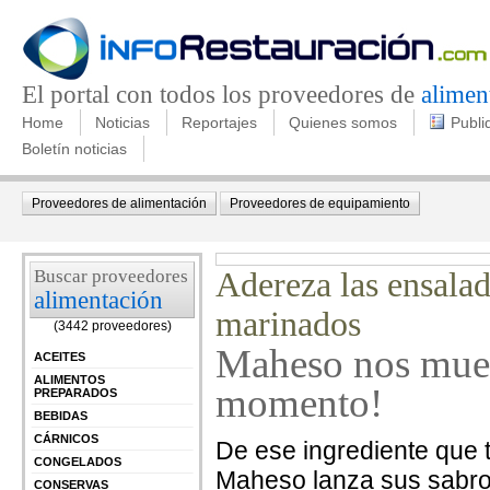
El portal con todos los proveedores de
alimen
Home
Noticias
Reportajes
Quienes somos
Publi
Boletín noticias
Proveedores de alimentación
Proveedores de equipamiento
Buscar proveedores
Adereza las ensalad
alimentación
marinados
(3442 proveedores)
Maheso nos mues
ACEITES
ALIMENTOS
momento!
PREPARADOS
BEBIDAS
CÁRNICOS
De ese ingrediente que 
CONGELADOS
Maheso lanza sus sabros
CONSERVAS