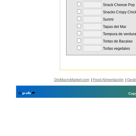
Snack Cheese Pop
Snacks Crispy Chic
Surimi
Tapas del Mar
Tempura de verdur
Tortas de Bacalao
Tortas vegetales
DisMacroMarket.com
|
Food Alimentación
|
Gesti
Copy