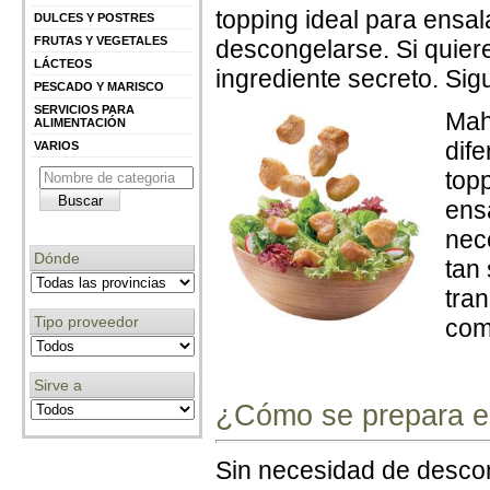
topping ideal para ensa
DULCES Y POSTRES
FRUTAS Y VEGETALES
descongelarse. Si quiere
LÁCTEOS
ingrediente secreto. Sig
PESCADO Y MARISCO
SERVICIOS PARA
Mah
ALIMENTACIÓN
dif
VARIOS
topp
ens
nece
Dónde
tan
tra
Tipo proveedor
com
Sirve a
¿Cómo se prepara el
Sin necesidad de descon