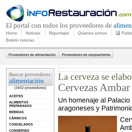
El portal con todos los proveedores de
alimen
Home
Noticias
Reportajes
Quienes somos
Publi
Boletín noticias
Proveedores de alimentación
Proveedores de equipamiento
Buscar proveedores
La cerveza se elabo
alimentación
Cervezas Ambar 
(3442 proveedores)
ACEITES
Un homenaje al Palacio 
ALIMENTOS
PREPARADOS
aragoneses y Patrimoni
BEBIDAS
Cer
CÁRNICOS
CONGELADOS
Amb
CONSERVAS