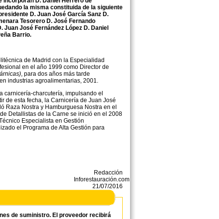
e incorporan D. Daniel Herrero de
uedando la misma constituida de la siguiente
residente D. Juan José García Sanz D.
menara Tesorero D. José Fernando
D. Juan José Fernández López D. Daniel
Peña Barrio.
itécnica de Madrid con la Especialidad
fesional en el año 1999 como Director de
árnicas)
, para dos años más tarde
n industrias agroalimentarias, 2001.
a carnicería-charcutería, impulsando el
r de esta fecha, la Carnicería de Juan José
ndó Raza Nostra y Hamburguesa Nostra en el
 Detallistas de la Carne se inició en el 2008
Técnico Especialista en Gestión
izado el Programa de Alta Gestión para
Redacción
Inforestauración.com
21/07/2016
ones de suministro. El proveedor recibirá