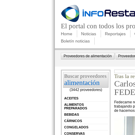
El portal con todos los p
Home
Noticias
Reportajes
Boletín noticias
Proveedores de alimentación
Proveedor
Buscar proveedores
Tras la r
alimentación
Carlo
FED
(3442 proveedores)
ACEITES
Fedecarne re
ALIMENTOS
trabajando p
PREPARADOS
de hacernos 
BEBIDAS
CÁRNICOS
CONGELADOS
CONSERVAS