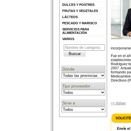
DULCES Y POSTRES
FRUTAS Y VEGETALES
LÁCTEOS
PESCADO Y MARISCO
SERVICIOS PARA
ALIMENTACIÓN
VARIOS
incorporarse
Fue en el añ
establecimie
Rodríguez t
2007. Actual
Dónde
formando par
Medioambient
Directivos (
Tipo proveedor
Sirve a
<< Volver
SOLICIT
Envíe el