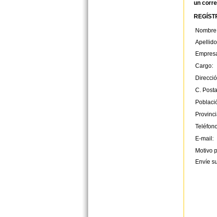
un corre
REGÍSTR
Nombre
Apellido
Empres
Cargo:
Direcció
C. Posta
Poblaci
Provinci
Teléfono
E-mail:
Motivo p
Envíe s