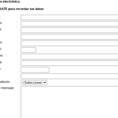
o electrónico.
ATE para recordar tus datos
:
s:
a:
n:
l:
ón:
a:
:
etición:
u mensaje: