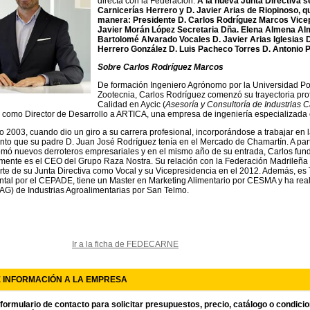
directa con la Federación.
A la nueva Junta Directiva s
Carnicerías Herrero y D. Javier Arias de Riopinoso, q
manera: Presidente D. Carlos Rodríguez Marcos Vicep
Javier Morán López Secretaria Dña. Elena Almena Al
Bartolomé Alvarado Vocales D. Javier Arias Iglesias 
Herrero González D. Luis Pacheco Torres D. Antonio 
Sobre Carlos Rodríguez Marcos
De formación Ingeniero Agrónomo por la Universidad Pol
Zootecnia, Carlos Rodríguez comenzó su trayectoria pro
Calidad en Aycic (
Asesoría y Consultoría de Industrias C
 como Director de Desarrollo a ARTICA, una empresa de ingeniería especializada e
o 2003, cuando dio un giro a su carrera profesional, incorporándose a trabajar en l
nto que su padre D. Juan José Rodríguez tenía en el Mercado de Chamartín. A parti
omó nuevos derroteros empresariales y en el mismo año de su entrada, Carlos fu
mente es el CEO del Grupo Raza Nostra. Su relación con la Federación Madrileña de
te de su Junta Directiva como Vocal y su Vicepresidencia en el 2012. Además, es 
al por el CEPADE, tiene un Master en Marketing Alimentario por CESMA y ha real
PAG) de Industrias Agroalimentarias por San Telmo.
Ir a la ficha de FEDECARNE
E INFORMACIÓN A LA EMPRESA
 formulario de contacto para solicitar presupuestos, precio, catálogo o condici