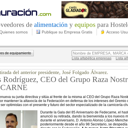
roveedores de
alimentación
y
equipos
para Hostel
Quienes somos
Publique su Empresa Gratis
Acceso Usu
es de equipamiento
Lista alfabética empresas
Lista a
etirada del anterior presidente, José Folgado Álvarez.
s Rodríguez, CEO del Grupo Raza Nostra
ECARNE
nueva su junta directiva y sitúa al frente de la misma al CEO del Grupo Raza Nost
or mantener la altavocía de la Federación en defensa de los intereses del Gremio 
ser optimistas con el presente y futuro del sector especializado de la carnicería-ch
Durante la Gala del 85 Aniversario de Fedecarne, el has
anunció su retirada, dando la bienvenida a los nuevos m
durante el aniversario, D. Antonio Alonso López-Menche
posteriormente desde el año 98 Secretario, se despedí