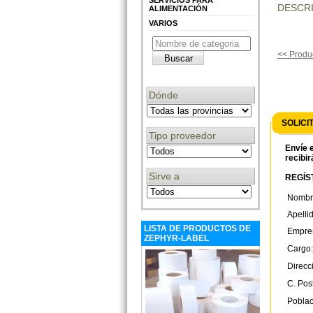
SERVICIOS PARA
DESCRI
ALIMENTACIÓN
VARIOS
<< Produc
Dónde
SOLICI
Tipo proveedor
Envíe e
recibir
Sirve a
REGÍST
Nombr
Apelli
LISTA DE PRODUCTOS DE
Empre
ZEPHYR-LABEL
Cargo:
Direcc
C. Post
Poblac