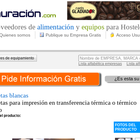
roveedores de
alimentación
y
equipos
para Hostel
Quienes somos
Publique su Empresa Gratis
Acceso Usu
es de equipamiento
Lista alfabética empresas
Lista a
¿Es esta su
tas blancas
tas para impresión en transferencia térmica o térmico
o
el producto:
FOTOS DEL
PRODUCTO