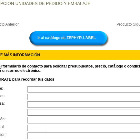
PCIÓN UNIDADES DE PEDIDO Y EMBALAJE
to Anterior
Producto Sigu
Ir al catálogo de ZEPHYR-LABEL
TE MÁS INFORMACIÓN
l formulario de contacto para solicitar presupuestos, precio, catálogo o condi
á un correo electrónico.
RATE para recordar tus datos
e:
dos:
sa:
ión:
al:
ión: