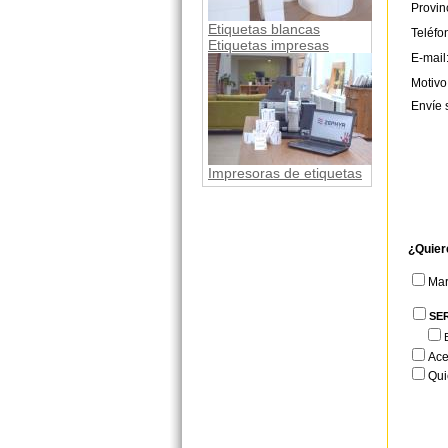
Provin
Etiquetas blancas
Teléfo
Etiquetas impresas
E-mail
Motivo
Envíe 
Impresoras de etiquetas
¿Quier
Ma
SE
Ace
Qui