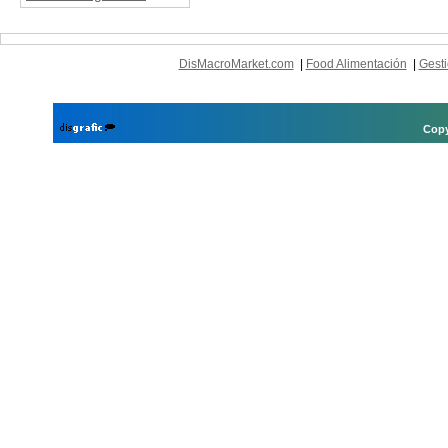
DisMacroMarket.com
|
Food Alimentación
|
Gesti
Copy