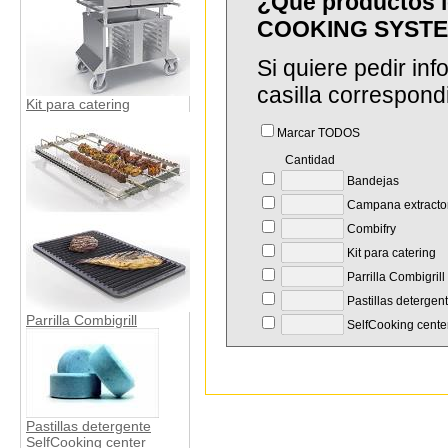
¿Que productos 
COOKING SYSTEM
Si quiere pedir in
casilla correspond
Kit para catering
Marcar TODOS
Cantidad
Bandejas
Campana extracto
Combifry
Kit para catering
Parrilla Combigrill
Pastillas detergen
Parrilla Combigrill
SelfCooking cente
Pastillas detergente
SelfCooking center