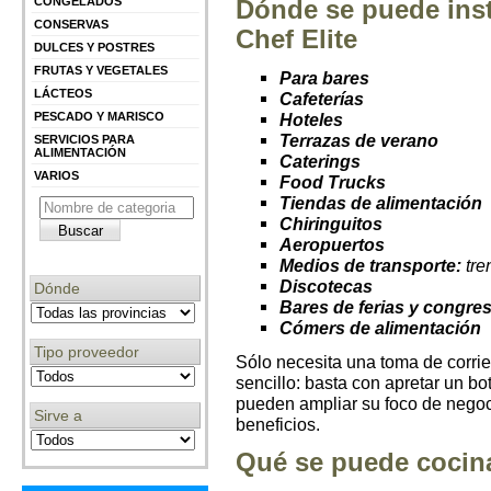
CONGELADOS
Dónde se puede inst
CONSERVAS
Chef Elite
DULCES Y POSTRES
FRUTAS Y VEGETALES
Para bares
LÁCTEOS
Cafeterías
PESCADO Y MARISCO
Hoteles
Terrazas de verano
SERVICIOS PARA
ALIMENTACIÓN
Caterings
VARIOS
Food Trucks
Tiendas de alimentación
Chiringuitos
Aeropuertos
Medios de transporte:
tre
Discotecas
Dónde
Bares de ferias y congre
Cómers de alimentación
Tipo proveedor
Sólo necesita una toma de corrie
sencillo: basta con apretar un bo
pueden ampliar su foco de negoci
Sirve a
beneficios.
Qué se puede cocinar