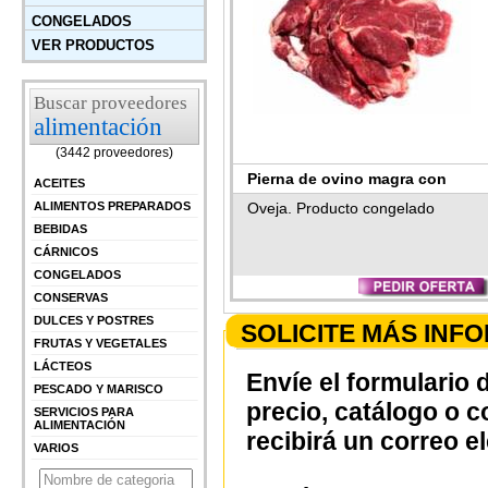
CONGELADOS
VER PRODUCTOS
Buscar proveedores
alimentación
(3442 proveedores)
Pierna de ovino magra con
ACEITES
hueso (bloque)
ALIMENTOS PREPARADOS
Oveja. Producto congelado
BEBIDAS
CÁRNICOS
CONGELADOS
CONSERVAS
DULCES Y POSTRES
SOLICITE MÁS INF
FRUTAS Y VEGETALES
LÁCTEOS
Envíe el formulario 
PESCADO Y MARISCO
precio, catálogo o 
SERVICIOS PARA
ALIMENTACIÓN
recibirá un correo e
VARIOS