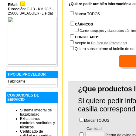
¿Quiere pedir también información a o
EMail:
Dirección:
C-13 - KM 28,5 -
25600 BALAGUER (Lleida)
Marcar TODOS
CÁRNICOS
Carne, despojos y elaborados cárnico
CONGELADOS
Acepto la
Política de Privacidad
Quiero subscribirme al boletín de notí
TIPO DE PROVEEDOR
Fabricante
¿Que productos 
CONDICIONES DE
Si quiere pedir in
SERVICIO
casilla correspond
Sistema integral de
trazabilidad.
Exhaustivos
Marcar TODOS
controles sanitarios y
técnicos.
Cantidad
Certificado de
Pierna de ovino m
calidad y seguridad