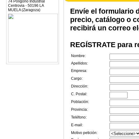
74 Polígono Industrial
Centrovia - 50196 LA
Envíe el formulario 
MUELA (Zaragoza)
precio, catálogo o 
recibirá un correo e
REGÍSTRATE para re
Nombre:
Apellidos:
Empresa:
Cargo:
Dirección:
C. Postal:
Población:
Provincia:
Teléfono:
E-mail:
Motivo petición: