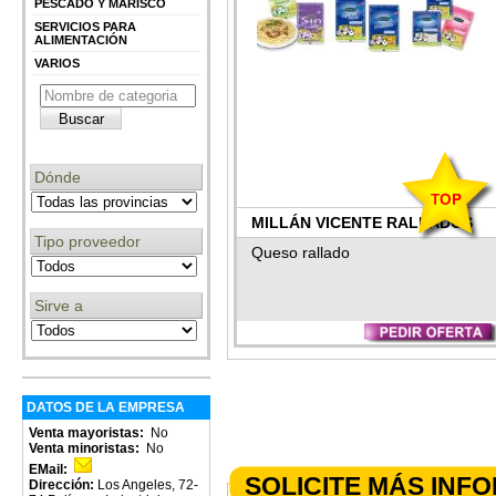
PESCADO Y MARISCO
SERVICIOS PARA
ALIMENTACIÓN
VARIOS
Dónde
MILLÁN VICENTE RALLADOS
Tipo proveedor
Queso rallado
Sirve a
DATOS DE LA EMPRESA
Venta mayoristas:
No
Venta minoristas:
No
EMail:
SOLICITE MÁS INF
Dirección:
Los Angeles, 72-