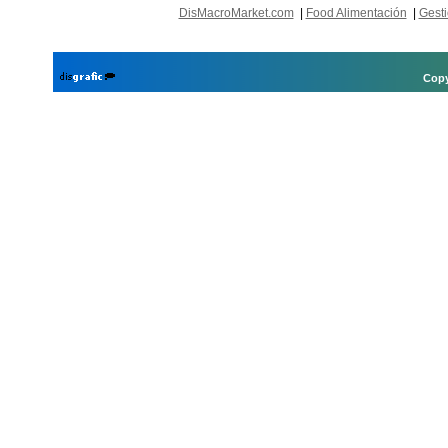
DisMacroMarket.com
|
Food Alimentación
|
Gesti
Copy