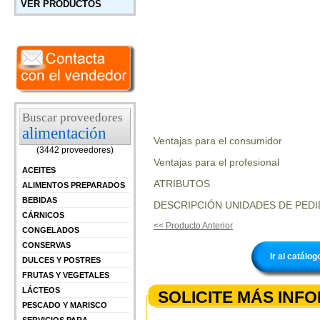
VER PRODUCTOS
Buscar proveedores
alimentación
Ventajas para el consumidor
(3442 proveedores)
Ventajas para el profesional
ACEITES
ATRIBUTOS
ALIMENTOS PREPARADOS
BEBIDAS
DESCRIPCIÓN UNIDADES DE PEDI
CÁRNICOS
<< Producto Anterior
CONGELADOS
CONSERVAS
Ir al catálo
DULCES Y POSTRES
FRUTAS Y VEGETALES
LÁCTEOS
SOLICITE MÁS INF
PESCADO Y MARISCO