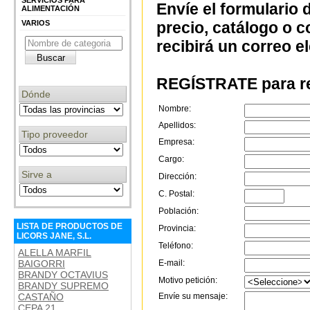
SERVICIOS PARA
Envíe el formulario 
ALIMENTACIÓN
VARIOS
precio, catálogo o 
recibirá un correo e
REGÍSTRATE para re
Dónde
Nombre:
Apellidos:
Tipo proveedor
Empresa:
Cargo:
Sirve a
Dirección:
C. Postal:
Población:
LISTA DE PRODUCTOS DE
Provincia:
LICORS JANE, S.L.
Teléfono:
ALELLA MARFIL
BAIGORRI
E-mail:
BRANDY OCTAVIUS
Motivo petición:
BRANDY SUPREMO
CASTAÑO
Envíe su mensaje:
CEPA 21