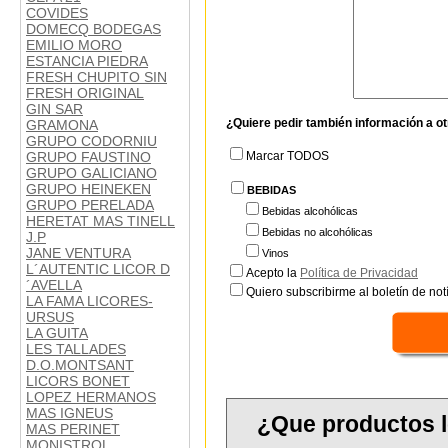
COVIDES
DOMECQ BODEGAS
EMILIO MORO
ESTANCIA PIEDRA
FRESH CHUPITO SIN
FRESH ORIGINAL
GIN SAR
¿Quiere pedir también información a o
GRAMONA
GRUPO CODORNIU
GRUPO FAUSTINO
Marcar TODOS
GRUPO GALICIANO
GRUPO HEINEKEN
BEBIDAS
GRUPO PERELADA
Bebidas alcohólicas
HERETAT MAS TINELL
Bebidas no alcohólicas
J.P
JANE VENTURA
Vinos
L´AUTENTIC LICOR D
Acepto la
Política de Privacidad
´AVELLA
Quiero subscribirme al boletín de notí
LA FAMA LICORES-
URSUS
LA GUITA
LES TALLADES
D.O.MONTSANT
LICORS BONET
LOPEZ HERMANOS
MAS IGNEUS
¿Que productos l
MAS PERINET
MONISTROL