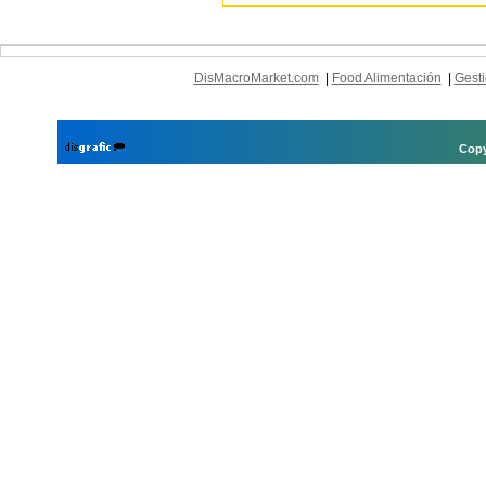
DisMacroMarket.com
|
Food Alimentación
|
Gesti
Copy