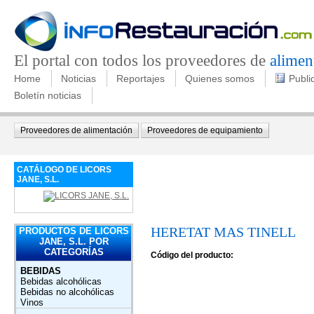
El portal con todos los proveedores de
alimen
Home
Noticias
Reportajes
Quienes somos
Publi
Boletín noticias
Proveedores de alimentación
Proveedores de equipamiento
CATÁLOGO DE LICORS
JANE, S.L.
HERETAT MAS TINELL
PRODUCTOS DE LICORS
JANE, S.L. POR
CATEGORÍAS
Código del producto:
BEBIDAS
Bebidas alcohólicas
Bebidas no alcohólicas
Vinos