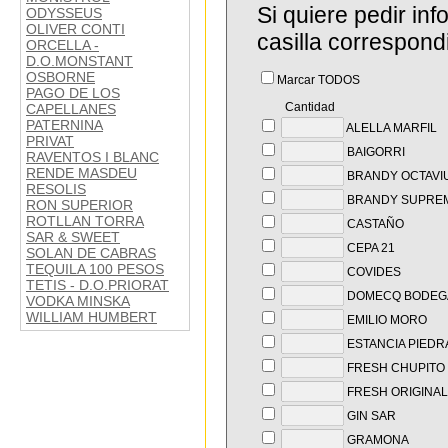
Si quiere pedir in
ODYSSEUS
OLIVER CONTI
casilla correspond
ORCELLA -
D.O.MONSTANT
OSBORNE
Marcar TODOS
PAGO DE LOS
Cantidad
CAPELLANES
PATERNINA
ALELLA MARFIL
PRIVAT
BAIGORRI
RAVENTOS I BLANC
RENDE MASDEU
BRANDY OCTAVI
RESOLIS
BRANDY SUPRE
RON SUPERIOR
ROTLLAN TORRA
CASTAÑO
SAR & SWEET
CEPA 21
SOLAN DE CABRAS
TEQUILA 100 PESOS
COVIDES
TETIS - D.O.PRIORAT
DOMECQ BODEG
VODKA MINSKA
WILLIAM HUMBERT
EMILIO MORO
ESTANCIA PIEDR
FRESH CHUPITO 
FRESH ORIGINAL
GIN SAR
GRAMONA