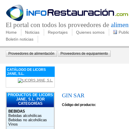
El portal con todos los proveedores de
alimen
Home
Noticias
Reportajes
Quienes somos
Publi
Boletín noticias
Proveedores de alimentación
Proveedores de equipamiento
CATÁLOGO DE LICORS
JANE, S.L.
GIN SAR
PRODUCTOS DE LICORS
JANE, S.L. POR
CATEGORÍAS
Código del producto:
BEBIDAS
Bebidas alcohólicas
Bebidas no alcohólicas
Vinos