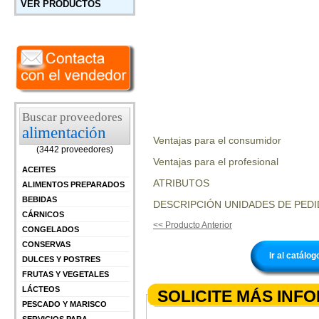
VER PRODUCTOS
Buscar proveedores
alimentación
Ventajas para el consumidor
(3442 proveedores)
Ventajas para el profesional
ACEITES
ATRIBUTOS
ALIMENTOS PREPARADOS
BEBIDAS
DESCRIPCIÓN UNIDADES DE PEDI
CÁRNICOS
<< Producto Anterior
CONGELADOS
CONSERVAS
Ir al catálo
DULCES Y POSTRES
FRUTAS Y VEGETALES
LÁCTEOS
SOLICITE MÁS INF
PESCADO Y MARISCO