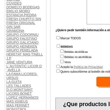
COVIDES
DOMECQ BODEGAS
EMILIO MORO
ESTANCIA PIEDRA
FRESH CHUPITO SIN
FRESH ORIGINAL
GIN SAR
¿Quiere pedir también información a o
GRAMONA
GRUPO CODORNIU
GRUPO FAUSTINO
Marcar TODOS
GRUPO GALICIANO
GRUPO HEINEKEN
BEBIDAS
GRUPO PERELADA
Bebidas alcohólicas
HERETAT MAS TINELL
Bebidas no alcohólicas
J.P
JANE VENTURA
Vinos
L´AUTENTIC LICOR D
Acepto la
Política de Privacidad
´AVELLA
Quiero subscribirme al boletín de notí
LA FAMA LICORES-
URSUS
LA GUITA
LES TALLADES
D.O.MONTSANT
LICORS BONET
LOPEZ HERMANOS
MAS IGNEUS
¿Que productos l
MAS PERINET
MONISTROL