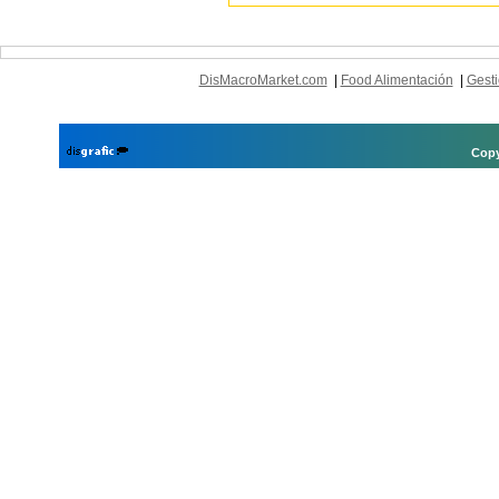
DisMacroMarket.com
|
Food Alimentación
|
Gesti
Copy