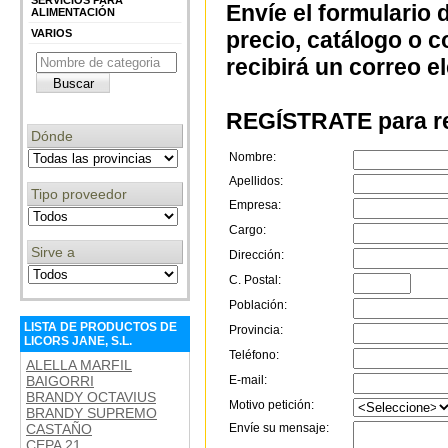
SERVICIOS PARA
Envíe el formulario 
ALIMENTACIÓN
VARIOS
precio, catálogo o 
recibirá un correo e
REGÍSTRATE para re
Dónde
Nombre:
Apellidos:
Tipo proveedor
Empresa:
Cargo:
Sirve a
Dirección:
C. Postal:
Población:
LISTA DE PRODUCTOS DE
Provincia:
LICORS JANE, S.L.
Teléfono:
ALELLA MARFIL
BAIGORRI
E-mail:
BRANDY OCTAVIUS
Motivo petición:
BRANDY SUPREMO
CASTAÑO
Envíe su mensaje:
CEPA 21