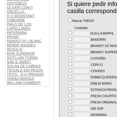
Si quiere pedir in
ODYSSEUS
OLIVER CONTI
casilla correspond
ORCELLA -
D.O.MONSTANT
OSBORNE
Marcar TODOS
PAGO DE LOS
Cantidad
CAPELLANES
PATERNINA
ALELLA MARFIL
PRIVAT
BAIGORRI
RAVENTOS I BLANC
RENDE MASDEU
BRANDY OCTAVI
RESOLIS
BRANDY SUPRE
RON SUPERIOR
ROTLLAN TORRA
CASTAÑO
SAR & SWEET
CEPA 21
SOLAN DE CABRAS
TEQUILA 100 PESOS
COVIDES
TETIS - D.O.PRIORAT
DOMECQ BODEG
VODKA MINSKA
WILLIAM HUMBERT
EMILIO MORO
ESTANCIA PIEDR
FRESH CHUPITO 
FRESH ORIGINAL
GIN SAR
GRAMONA