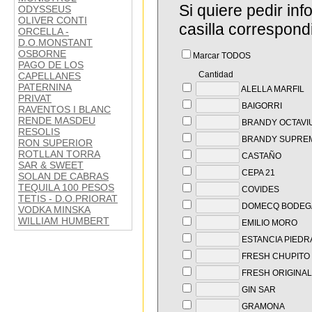
Si quiere pedir in
ODYSSEUS
OLIVER CONTI
casilla correspond
ORCELLA -
D.O.MONSTANT
OSBORNE
Marcar TODOS
PAGO DE LOS
Cantidad
CAPELLANES
PATERNINA
ALELLA MARFIL
PRIVAT
BAIGORRI
RAVENTOS I BLANC
RENDE MASDEU
BRANDY OCTAVI
RESOLIS
BRANDY SUPRE
RON SUPERIOR
ROTLLAN TORRA
CASTAÑO
SAR & SWEET
CEPA 21
SOLAN DE CABRAS
TEQUILA 100 PESOS
COVIDES
TETIS - D.O.PRIORAT
DOMECQ BODEG
VODKA MINSKA
WILLIAM HUMBERT
EMILIO MORO
ESTANCIA PIEDR
FRESH CHUPITO 
FRESH ORIGINAL
GIN SAR
GRAMONA