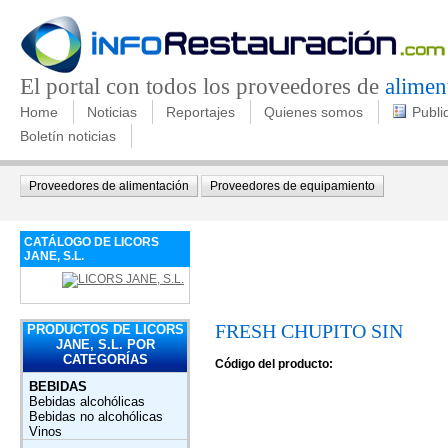
El portal con todos los proveedores de
alimen
Home
Noticias
Reportajes
Quienes somos
Publi
Boletín noticias
Proveedores de alimentación
Proveedores de equipamiento
CATÁLOGO DE LICORS
JANE, S.L.
FRESH CHUPITO SIN
PRODUCTOS DE LICORS
JANE, S.L. POR
CATEGORÍAS
Código del producto:
BEBIDAS
Bebidas alcohólicas
Bebidas no alcohólicas
Vinos