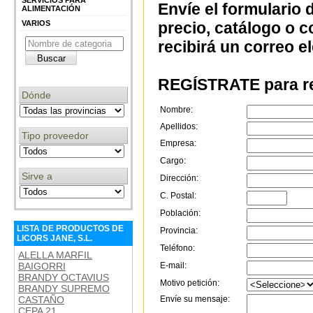
SERVICIOS PARA
Envíe el formulario 
ALIMENTACIÓN
VARIOS
precio, catálogo o 
recibirá un correo e
REGÍSTRATE para re
Dónde
Nombre:
Apellidos:
Tipo proveedor
Empresa:
Cargo:
Sirve a
Dirección:
C. Postal:
Población:
LISTA DE PRODUCTOS DE
Provincia:
LICORS JANE, S.L.
Teléfono:
ALELLA MARFIL
BAIGORRI
E-mail:
BRANDY OCTAVIUS
Motivo petición:
BRANDY SUPREMO
CASTAÑO
Envíe su mensaje:
CEPA 21