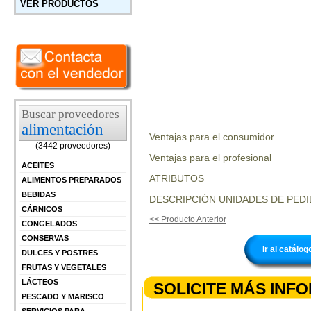
VER PRODUCTOS
Buscar proveedores
alimentación
Ventajas para el consumidor
(3442 proveedores)
Ventajas para el profesional
ACEITES
ATRIBUTOS
ALIMENTOS PREPARADOS
BEBIDAS
DESCRIPCIÓN UNIDADES DE PEDI
CÁRNICOS
<< Producto Anterior
CONGELADOS
CONSERVAS
Ir al catálo
DULCES Y POSTRES
FRUTAS Y VEGETALES
LÁCTEOS
SOLICITE MÁS INF
PESCADO Y MARISCO