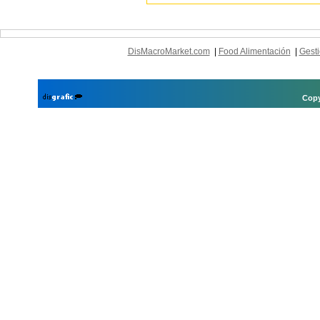
DisMacroMarket.com
|
Food Alimentación
|
Gesti
Copy