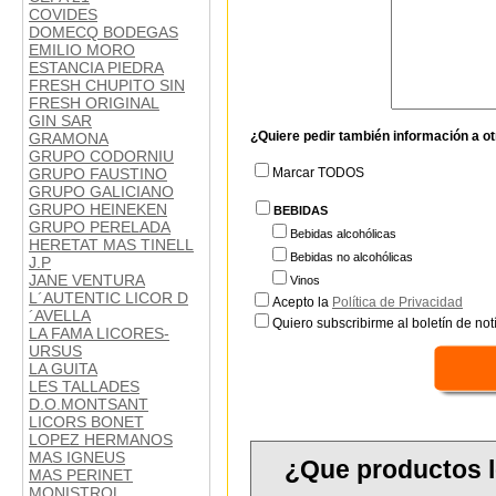
COVIDES
DOMECQ BODEGAS
EMILIO MORO
ESTANCIA PIEDRA
FRESH CHUPITO SIN
FRESH ORIGINAL
GIN SAR
¿Quiere pedir también información a o
GRAMONA
GRUPO CODORNIU
GRUPO FAUSTINO
Marcar TODOS
GRUPO GALICIANO
GRUPO HEINEKEN
BEBIDAS
GRUPO PERELADA
Bebidas alcohólicas
HERETAT MAS TINELL
Bebidas no alcohólicas
J.P
JANE VENTURA
Vinos
L´AUTENTIC LICOR D
Acepto la
Política de Privacidad
´AVELLA
Quiero subscribirme al boletín de notí
LA FAMA LICORES-
URSUS
LA GUITA
LES TALLADES
D.O.MONTSANT
LICORS BONET
LOPEZ HERMANOS
MAS IGNEUS
¿Que productos l
MAS PERINET
MONISTROL