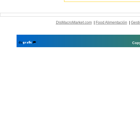
DisMacroMarket.com
|
Food Alimentación
|
Gesti
Copy