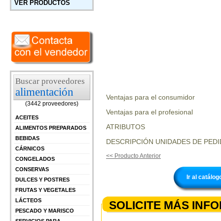
VER PRODUCTOS
Buscar proveedores
alimentación
Ventajas para el consumidor
(3442 proveedores)
Ventajas para el profesional
ACEITES
ATRIBUTOS
ALIMENTOS PREPARADOS
BEBIDAS
DESCRIPCIÓN UNIDADES DE PEDI
CÁRNICOS
<< Producto Anterior
CONGELADOS
CONSERVAS
Ir al catálo
DULCES Y POSTRES
FRUTAS Y VEGETALES
LÁCTEOS
SOLICITE MÁS INF
PESCADO Y MARISCO