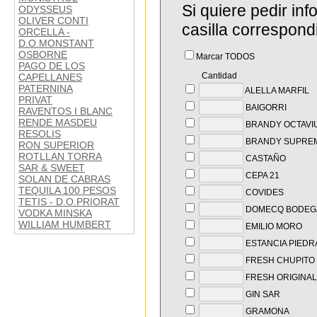
Si quiere pedir in
ODYSSEUS
OLIVER CONTI
casilla correspond
ORCELLA -
D.O.MONSTANT
OSBORNE
Marcar TODOS
PAGO DE LOS
Cantidad
CAPELLANES
PATERNINA
ALELLA MARFIL
PRIVAT
BAIGORRI
RAVENTOS I BLANC
RENDE MASDEU
BRANDY OCTAVI
RESOLIS
BRANDY SUPRE
RON SUPERIOR
ROTLLAN TORRA
CASTAÑO
SAR & SWEET
CEPA 21
SOLAN DE CABRAS
TEQUILA 100 PESOS
COVIDES
TETIS - D.O.PRIORAT
DOMECQ BODEG
VODKA MINSKA
WILLIAM HUMBERT
EMILIO MORO
ESTANCIA PIEDR
FRESH CHUPITO 
FRESH ORIGINAL
GIN SAR
GRAMONA