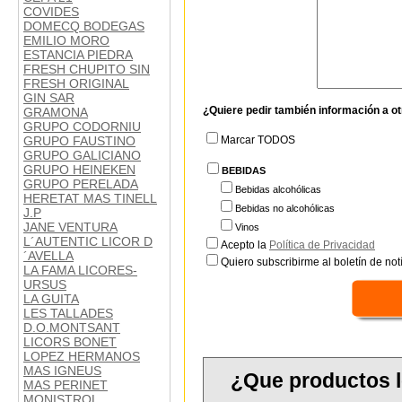
COVIDES
DOMECQ BODEGAS
EMILIO MORO
ESTANCIA PIEDRA
FRESH CHUPITO SIN
FRESH ORIGINAL
GIN SAR
¿Quiere pedir también información a o
GRAMONA
GRUPO CODORNIU
GRUPO FAUSTINO
Marcar TODOS
GRUPO GALICIANO
GRUPO HEINEKEN
BEBIDAS
GRUPO PERELADA
Bebidas alcohólicas
HERETAT MAS TINELL
Bebidas no alcohólicas
J.P
JANE VENTURA
Vinos
L´AUTENTIC LICOR D
Acepto la
Política de Privacidad
´AVELLA
Quiero subscribirme al boletín de notí
LA FAMA LICORES-
URSUS
LA GUITA
LES TALLADES
D.O.MONTSANT
LICORS BONET
LOPEZ HERMANOS
MAS IGNEUS
¿Que productos l
MAS PERINET
MONISTROL