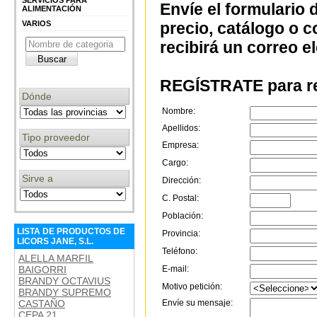
SERVICIOS PARA
Envíe el formulario 
ALIMENTACIÓN
VARIOS
precio, catálogo o 
recibirá un correo e
REGÍSTRATE para re
Dónde
Nombre:
Apellidos:
Tipo proveedor
Empresa:
Cargo:
Sirve a
Dirección:
C. Postal:
Población:
LISTA DE PRODUCTOS DE
Provincia:
LICORS JANE, S.L.
Teléfono:
ALELLA MARFIL
BAIGORRI
E-mail:
BRANDY OCTAVIUS
Motivo petición:
BRANDY SUPREMO
CASTAÑO
Envíe su mensaje:
CEPA 21