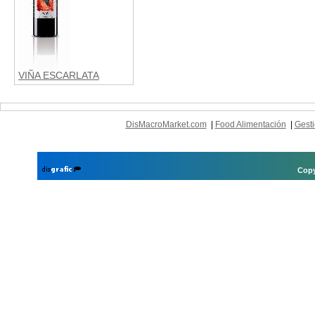
VIÑA ESCARLATA
DisMacroMarket.com
|
Food Alimentación
|
Gesti
Copy