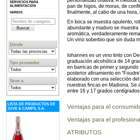
personalidad olfativa. A medida
SERVICIOS PARA
pan de higos, de moras, de confi
ALIMENTACIÓN
finalmente, al cabo de una hora,
VARIOS
En boca se muestra opulento, rob
abundante y maduro se muestra a
aromática, verdaderamente remar
Un vino soberbio que sin duda m
Dónde
Iohannes es un vino tinto con 
graduación alcohólica de 14 gra
Tipo proveedor
en barricas de primer y segundo 
posterior afinamiento en “Foudre
elaborado con una selección del
Sirve a
nuestras fincas en Madiona. Se 
entre 16 y 17 grados centígrados
LISTA DE PRODUCTOS DE
Ventajas para el consumid
JUVE & CAMPS, S.A.
Ventajas para el profesiona
ATRIBUTOS