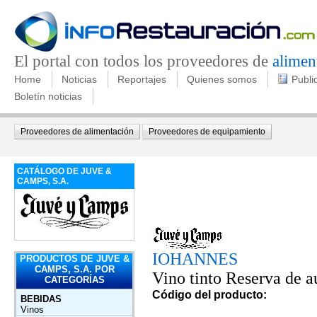
El portal con todos los proveedores de
alimen
Home
Noticias
Reportajes
Quienes somos
Publi
Boletín noticias
Proveedores de alimentación
Proveedores de equipamiento
CATÁLOGO DE JUVE &
CAMPS, S.A.
IOHANNES
PRODUCTOS DE JUVE &
CAMPS, S.A. POR
Vino tinto Reserva de a
CATEGORÍAS
Código del producto:
BEBIDAS
Vinos