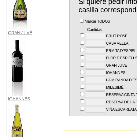
Si quiere pedir in
casilla correspond
Marcar TODOS
Cantidad
GRAN JUVÉ
BRUT ROSÉ
CASA VELLA
ERMITA D'ESPIEL
FLOR D'ESPIELLS
GRAN JUVÉ
IOHANNES
LA MIRANDA D'E
MILESIMÉ
RESERVA CINTA
IOHANNES
RESERVA DE LA F
VIÑA ESCARLATA