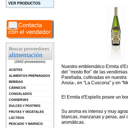
VER PRODUCTOS
Buscar proveedores
alimentación
(3442 proveedores)
Nuestro emblemático Ermita d'Es
ACEITES
del "mosto flor" de las vendimia
ALIMENTOS PREPARADOS
Parellada, cultivadas en nuestra
Anoia-, en “La Cuscona” y en “M
BEBIDAS
CÁRNICOS
CONGELADOS
El Ermita d'Espiells posee un boni
CONSERVAS
DULCES Y POSTRES
Su aroma es intenso y muy agrad
FRUTAS Y VEGETALES
blancas, manzanas y peras, así c
LÁCTEOS
aromáticas.
PESCADO Y MARISCO