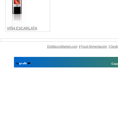
VIÑA ESCARLATA
DisMacroMarket.com
|
Food Alimentación
|
Gesti
Copy