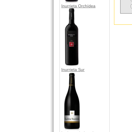
Inurrieta Orchídea
Inurrieta Sur