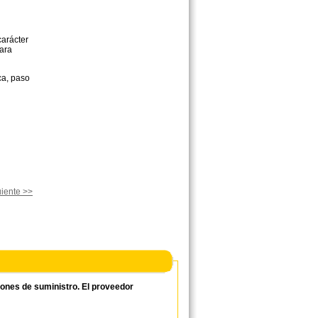
carácter
para
ca, paso
iente >>
ciones de suministro. El proveedor