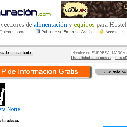
roveedores de
alimentación
y
equipos
para Hostel
Quienes somos
Publique su Empresa Gratis
Acceso Usu
es de equipamiento
Lista alfabética empresas
Lista a
¿Es esta su
eta Norte
el producto: