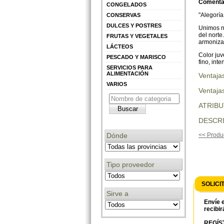
Comentar
CONGELADOS
"Alegoría
CONSERVAS
DULCES Y POSTRES
Unimos n
del norte
FRUTAS Y VEGETALES
armonizar
LÁCTEOS
Color juv
PESCADO Y MARISCO
fino, int
SERVICIOS PARA
ALIMENTACIÓN
Ventaja
VARIOS
Ventajas
ATRIB
DESCRI
Dónde
<< Produc
Tipo proveedor
SOLICI
Sirve a
Envíe e
recibir
REGÍST