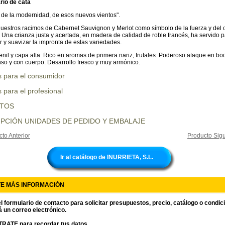
io de cata
 de la modernidad, de esos nuevos vientos".
uestros racimos de Cabernet Sauvignon y Merlot como símbolo de la fuerza y del 
. Una crianza justa y acertada, en madera de calidad de roble francés, ha servido 
 y suavizar la impronta de estas variedades.
enil y capa alta. Rico en aromas de primera nariz, frutales. Poderoso ataque en bo
enso y con cuerpo. Desarrollo fresco y muy armónico.
s para el consumidor
 para el profesional
UTOS
PCIÓN UNIDADES DE PEDIDO Y EMBALAJE
to Anterior
Producto Sigu
Ir al catálogo de INURRIETA, S.L.
TE MÁS INFORMACIÓN
l formulario de contacto para solicitar presupuestos, precio, catálogo o condi
á un correo electrónico.
RATE para recordar tus datos