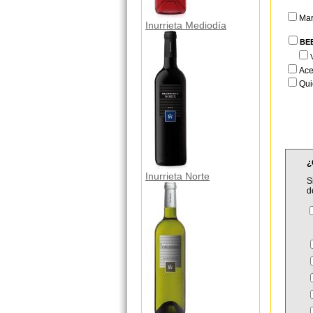
Ma
Inurrieta Mediodía
BE
Ace
Qui
¿
Inurrieta Norte
S
d