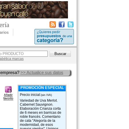
ería
arios
lfabética marcas
 empresa?
>> Actualice sus datos
PROMOCIÓN ESPECIAL
Precio inicial:
(sin IVA)
Variedad de Uva Merlot.
Cabernet Sauvignon.
Elaboración Crianza corta
de 6 meses en barricas de
roble francés. Comentario
de cata "Alegoría de la
modernidad, de esos
nuevos vientos". Unimos