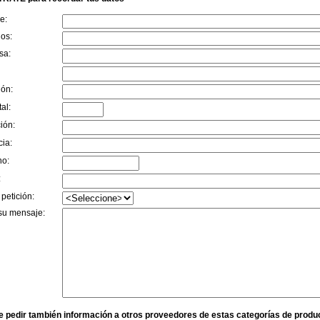
e:
dos:
sa:
ión:
al:
ión:
cia:
no:
:
 petición:
su mensaje:
e pedir también información a otros proveedores de estas categorías de produ