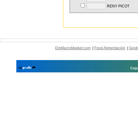
RENY PICOT
DisMacroMarket.com
|
Food Alimentación
|
Gesti
Copy