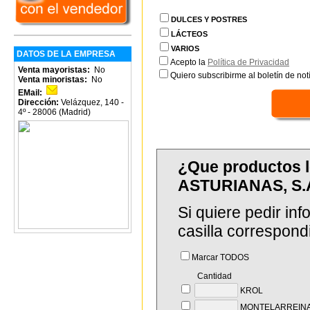
DULCES Y POSTRES
LÁCTEOS
VARIOS
DATOS DE LA EMPRESA
Acepto la
Política de Privacidad
Venta mayoristas:
No
Quiero subscribirme al boletín de notí
Venta minoristas:
No
EMail:
Dirección:
Velázquez, 140 -
4º - 28006 (Madrid)
¿Que productos 
ASTURIANAS, S.
Si quiere pedir in
casilla correspond
Marcar TODOS
Cantidad
KROL
MONTELARREIN