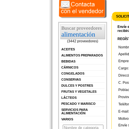
SOLICI
Envíe e
Buscar proveedores
recibir
alimentación
REGÍST
(3442 proveedores)
Nombr
ACEITES
Apelli
ALIMENTOS PREPARADOS
Empre
BEBIDAS
CÁRNICOS
Cargo:
CONGELADOS
Direcc
CONSERVAS
C. Post
DULCES Y POSTRES
Poblac
FRUTAS Y VEGETALES
Provin
LÁCTEOS
PESCADO Y MARISCO
Teléfo
SERVICIOS PARA
E-mail
ALIMENTACIÓN
Motivo
VARIOS
Envíe 