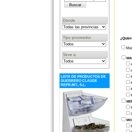
Dónde
Tipo proveedor
¿Quier
Ma
Sirve a
MA
LISTA DE PRODUCTOS DE
GUERRERO CLAUDE
REPR.INT., S.L.
ME
MO