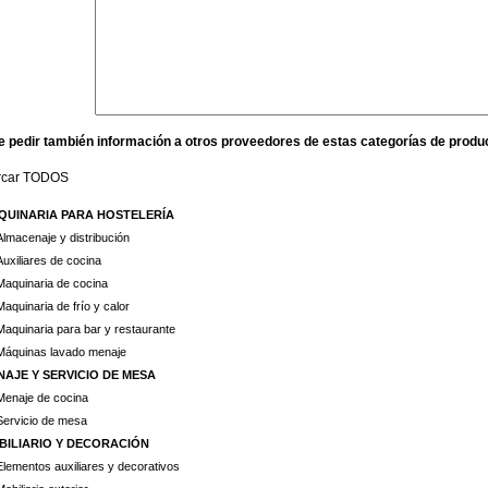
e pedir también información a otros proveedores de estas categorías de produ
rcar TODOS
QUINARIA PARA HOSTELERÍA
Almacenaje y distribución
Auxiliares de cocina
Maquinaria de cocina
Maquinaria de frío y calor
Maquinaria para bar y restaurante
Máquinas lavado menaje
NAJE Y SERVICIO DE MESA
Menaje de cocina
Servicio de mesa
BILIARIO Y DECORACIÓN
Elementos auxiliares y decorativos