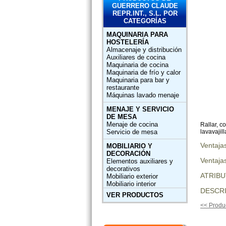
GUERRERO CLAUDE
REPR.INT., S.L. POR
CATEGORÍAS
MAQUINARIA PARA
HOSTELERÍA
Almacenaje y distribución
Auxiliares de cocina
Maquinaria de cocina
Maquinaria de frío y calor
Maquinaria para bar y
restaurante
Máquinas lavado menaje
MENAJE Y SERVICIO
DE MESA
Menaje de cocina
Rallar, c
lavavajill
Servicio de mesa
Ventaja
MOBILIARIO Y
DECORACIÓN
Ventajas
Elementos auxiliares y
decorativos
ATRIB
Mobiliario exterior
Mobiliario interior
DESCRI
VER PRODUCTOS
<< Produc