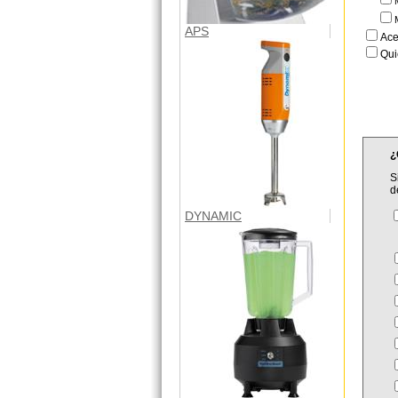
APS
Ace
Qui
¿
S
d
DYNAMIC