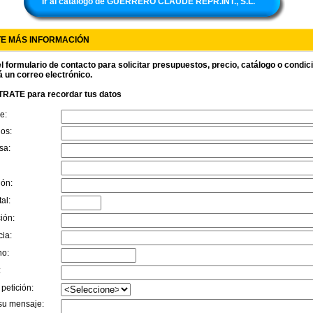
Ir al catálogo de GUERRERO CLAUDE REPR.INT., S.L.
TE MÁS INFORMACIÓN
l formulario de contacto para solicitar presupuestos, precio, catálogo o condi
á un correo electrónico.
RATE para recordar tus datos
e:
dos:
sa:
ión:
al:
ión:
cia:
no:
:
 petición:
su mensaje: