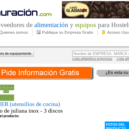
roveedores de
alimentación
y
equipos
para Hostel
Quienes somos
Publique su Empresa Gratis
Acceso Usu
es de equipamiento
Lista alfabética empresas
Lista a
¿Es esta su
ER (utensilios de cocina)
 de juliana inox - 3 discos
el producto:
FOTOS DEL
PRODUCTO