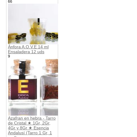
66
Ánfora A.O.V.E 14 ml
Ensaladera 12 uds
9
Azafran en hebra - Tarro
de Cristal ★ 1Gr, 2Gr,
4Gr y 8Gr ★ Esencia
Andalusí (Tarro 1 Gr, 1