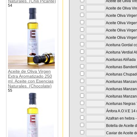
Naturales. (Chili Picante)
Aceite de Oliva Vi
54
Aceite de Oliva Vi
Aceite Oliva Virge
Aceite Oliva Virge
Aceite Oliva Virge
Aceite Oliva Virge
Aceituna Gordal co
Aceituna Verdial A
Aceitunas Aliñada 
Aceitunas Banderil
Aceite de Oliva Virgen
Aceitunas Chupade
Extra Aromatizado 250
ml. Aceite con Esencias
Aceitunas Manzanil
Naturales. (Chocolate)
Aceitunas Manzanil
55
Aceitunas Manzanil
Aceitunas Negras 7
Ánfora A.O.V.E 14
Azafran en hebra - 
Botella de Aceite 
Caviar de Aceite d