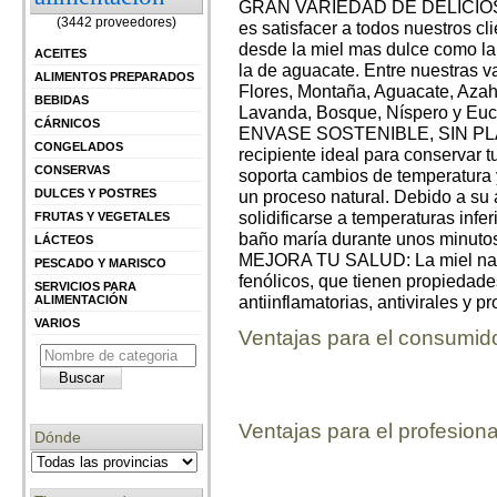
GRAN VARIEDAD DE DELICIOSO
(3442 proveedores)
es satisfacer a todos nuestros cl
desde la miel mas dulce como la
ACEITES
la de aguacate. Entre nuestras v
ALIMENTOS PREPARADOS
Flores, Montaña, Aguacate, Azah
BEBIDAS
Lavanda, Bosque, Níspero y Euca
CÁRNICOS
ENVASE SOSTENIBLE, SIN PLÁST
CONGELADOS
recipiente ideal para conservar 
CONSERVAS
soporta cambios de temperatura y 
DULCES Y POSTRES
un proceso natural. Debido a su 
solidificarse a temperaturas infer
FRUTAS Y VEGETALES
baño maría durante unos minutos
LÁCTEOS
MEJORA TU SALUD: La miel natur
PESCADO Y MARISCO
fenólicos, que tienen propiedade
SERVICIOS PARA
antiinflamatorias, antivirales y p
ALIMENTACIÓN
VARIOS
Ventajas para el consumid
Ventajas para el profesiona
Dónde