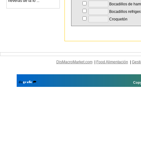
neveras de la fó ...
Bocadillos de ha
Bocadillos refrige
Croquetón
DisMacroMarket.com
|
Food Alimentación
|
Gesti
Copy