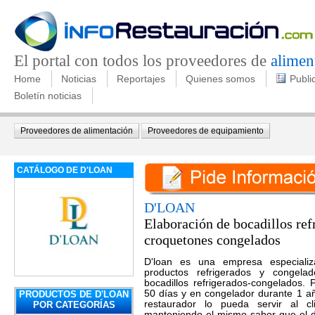
El portal con todos los proveedores de
alimen
Home
Noticias
Reportajes
Quienes somos
Publi
Boletín noticias
Proveedores de alimentación
Proveedores de equipamiento
CATÁLOGO DE D'LOAN
D'LOAN
Elaboración de bocadillos ref
croquetones congelados
D'loan es una empresa especializ
productos refrigerados y congelad
bocadillos refrigerados-congelados.
50 días y en congelador durante 1 a
PRODUCTOS DE D'LOAN
restaurador lo pueda servir al c
POR CATEGORÍAS
manteniendo el mismo sabor que el d