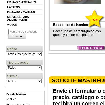
FRUTAS Y VEGETALES
LÁCTEOS
PESCADO Y MARISCO
SERVICIOS PARA
ALIMENTACIÓN
Bocadillos de hamburguesa
VARIOS
congelados
Bocadillos de hamburguesa con
queso y bacon congelados
Dónde
Tipo proveedor
Sirve a
SOLICITE MÁS INF
Envíe el formulario 
Pedido Mínimo
precio, catálogo o 
NO HAY
recibirá un correo e