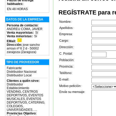
Plazos de entrega
habituales:
EN 48 HORAS
REGÍSTRATE para re
DATOS DE LA EMPRESA
Nombre:
Persona de contacto:
Apellidos:
ANDREU COMA, JAVIER
Venta mayoristas:
Sí
Empresa:
Venta minoristas:
Sí
Cargo:
EMail:
Dirección:
jose sancho
Dirección:
arroyo nº 6 2 d - 50002
zaragoza (Zaragoza)
C. Postal:
Población:
TIPO DE PROVEEDOR
Provincia:
Fabricante
Distribuidor Nacional
Teléfono:
Distribuidor Local
E-mail:
Clientes a quién sirve:
Distribuidor
Motivo petición:
Establecimiento
VENDING, CENTROS
Envíe su mensaje:
DEPORTIVOS, EVENTOS
MUSICALES, EVENTOS
DEPORTIVOS, CATERING,
COLEGIOS,
UNIVERSIDADES......
Provincias Objetivo: