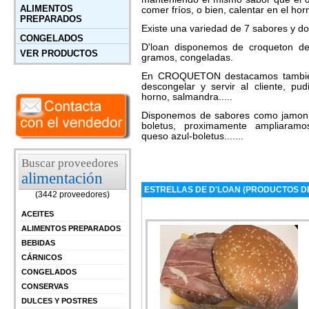
ALIMENTOS
comer fríos, o bien, calentar en el ho
PREPARADOS
Existe una variedad de 7 sabores y dos
CONGELADOS
D'loan disponemos de croqueton d
VER PRODUCTOS
gramos, congeladas.
En CROQUETON destacamos tambi
descongelar y servir al cliente, pu
horno, salmandra.....
Disponemos de sabores como jamon, 
boletus, proximamente ampliaram
queso azul-boletus.......
Buscar proveedores
alimentación
ESTRELLAS DE D'LOAN (PRODUCTOS 
(3442 proveedores)
ACEITES
ALIMENTOS PREPARADOS
BEBIDAS
CÁRNICOS
CONGELADOS
CONSERVAS
DULCES Y POSTRES