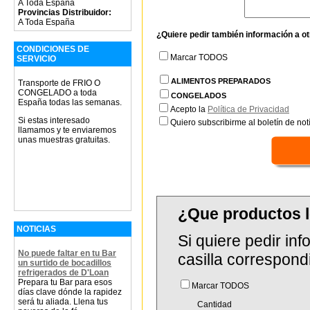
A Toda España
Provincias Distribuidor:
A Toda España
¿Quiere pedir también información a o
CONDICIONES DE
Marcar TODOS
SERVICIO
ALIMENTOS PREPARADOS
Transporte de FRIO O
CONGELADO a toda
CONGELADOS
España todas las semanas.
Acepto la
Política de Privacidad
Si estas interesado
Quiero subscribirme al boletín de notí
llamamos y te enviaremos
unas muestras gratuitas.
¿Que productos l
NOTICIAS
Si quiere pedir in
No puede faltar en tu Bar
casilla correspond
un surtido de bocadillos
refrigerados de D'Loan
Prepara tu Bar para esos
Marcar TODOS
días clave dónde la rapidez
será tu aliada. Llena tus
Cantidad