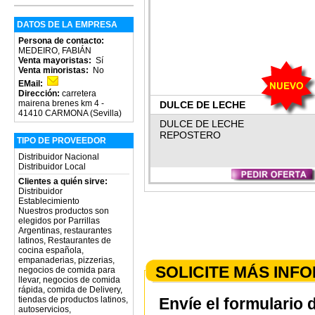
DATOS DE LA EMPRESA
Persona de contacto:
MEDEIRO, FABIÁN
Venta mayoristas:
Sí
Venta minoristas:
No
EMail:
Dirección:
carretera
mairena brenes km 4 -
DULCE DE LECHE
41410 CARMONA (Sevilla)
REPOSTERO 7 KG.
DULCE DE LECHE
REPOSTERO
TIPO DE PROVEEDOR
Distribuidor Nacional
Distribuidor Local
Clientes a quién sirve:
Distribuidor
Establecimiento
Nuestros productos son
elegidos por Parrillas
Argentinas, restaurantes
latinos, Restaurantes de
cocina española,
empanaderias, pizzerias,
SOLICITE MÁS INF
negocios de comida para
llevar, negocios de comida
rápida, comida de Delivery,
tiendas de productos latinos,
Envíe el formulario 
autoservicios,