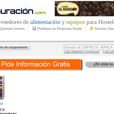
roveedores de
alimentación
y
equipos
para Hostel
Quienes somos
Publique su Empresa Gratis
Acceso Usu
es de equipamiento
Lista alfabética empresas
Lista a
¿Es esta su
do
eca
el producto: