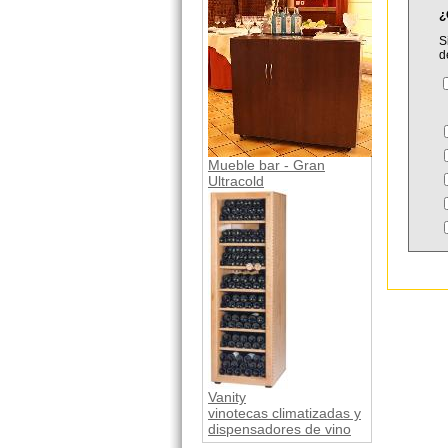
¿
S
d
Mueble bar - Gran
Ultracold
Vanity
vinotecas climatizadas y
dispensadores de vino