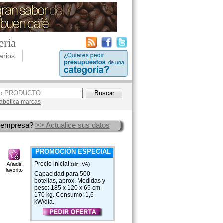
ería
arios
lfabética marcas
 empresa?
>> Actualice sus datos
PROMOCIÓN ESPECIAL
Precio inicial:
(sin IVA)
Capacidad para 500
botellas, aprox. Medidas y
peso: 185 x 120 x 65 cm -
170 kg. Consumo: 1,6
kW/día.