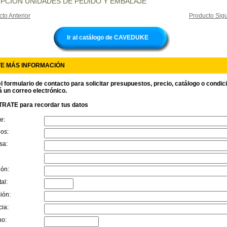
PCIÓN UNIDADES DE PEDIDO Y EMBALAJE
to Anterior
Producto Sigu
Ir al catálogo de CAVEDUKE
TE MÁS INFORMACIÓN
l formulario de contacto para solicitar presupuestos, precio, catálogo o condi
á un correo electrónico.
RATE para recordar tus datos
e:
dos:
sa:
ión:
al:
ión:
cia:
no: