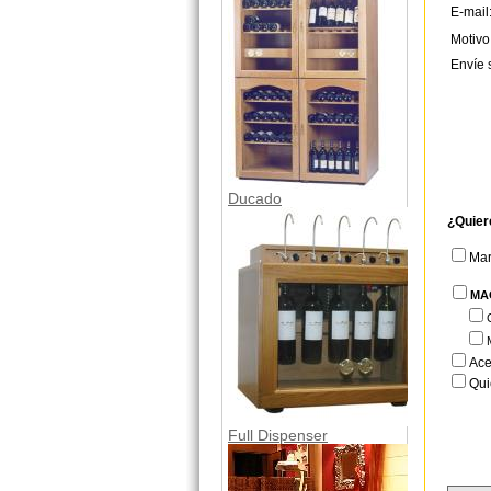
E-mail
Motivo
Envíe 
Ducado
¿Quier
Ma
MA
Ace
Qui
Full Dispenser