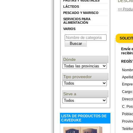
DESCRI
FRUTAS Y VEGETALES
LÁCTEOS
<< Produc
PESCADO Y MARISCO
SERVICIOS PARA
ALIMENTACIÓN
VARIOS
SOLICI
Envíe e
recibir
Dónde
REGÍST
Nombr
Tipo proveedor
Apelli
Empre
Cargo:
Sirve a
Direcc
C. Post
Poblac
LISTA DE PRODUCTOS DE
CAVEDUKE
Provin
Teléfo