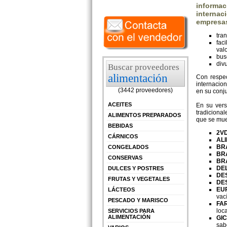
informac
internac
empresas
tra
fac
val
bus
div
Buscar proveedores
alimentación
Con respec
internacio
(3442 proveedores)
en su conju
ACEITES
En su ver
tradiciona
ALIMENTOS PREPARADOS
que se mue
BEBIDAS
2VD
CÁRNICOS
AL
BR
CONGELADOS
BR
CONSERVAS
BR
DE
DULCES Y POSTRES
DE
FRUTAS Y VEGETALES
DE
EU
LÁCTEOS
vac
PESCADO Y MARISCO
FA
loca
SERVICIOS PARA
ALIMENTACIÓN
GIC
sabo