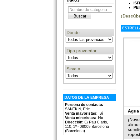
VARIOS
ISF
PE
¡Descúbr
ESTRELL
Dónde
Tipo proveedor
Sirve a
DATOS DE LA EMPRESA
Persona de contacto:
SANTKIN, Eric
Agua 
Venta mayoristas:
Sí
Venta minoristas:
No
Food
¡Nove
Dirección:
C/ Pau Claris,
alimen
110, 1º - 08009 Barcelona
semil
(Barcelona)
repost