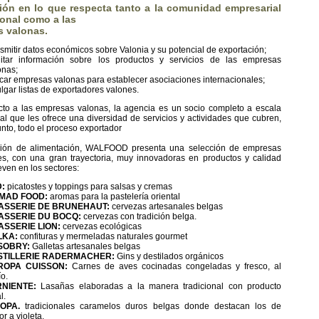
ión en lo que respecta tanto a la comunidad empresarial
ional como a las
 valonas.
nsmitir datos económicos sobre Valonia y su potencial de exportación;
ilitar información sobre los productos y servicios de las empresas
onas;
car empresas valonas para establecer asociaciones internacionales;
ulgar listas de exportadores valones.
to a las empresas valonas, la agencia es un socio completo a escala
nal que les ofrece una diversidad de servicios y actividades que cubren,
nto, todo el proceso exportador
sión de alimentación, WALFOOD presenta una selección de empresas
les, con una gran trayectoria, muy innovadoras en productos y calidad
ven en los sectores:
:
picatostes y toppings para salsas y cremas
IMAD FOOD:
aromas para la pastelería oriental
ASSERIE DE BRUNEHAUT:
cervezas artesanales belgas
ASSERIE DU BOCQ:
cervezas con tradición belga.
ASSERIE LION:
cervezas ecológicas
LKA:
confituras y mermeladas naturales gourmet
SOBRY:
Galletas artesanales belgas
STILLERIE RADERMACHER:
Gins y destilados orgánicos
ROPA CUISSON:
Carnes de aves cocinadas congeladas y fresco, al
ío.
RNIENTE:
Lasañas elaboradas a la manera tradicional con producto
l.
OPA.
tradicionales caramelos duros belgas donde destacan los de
r a violeta.