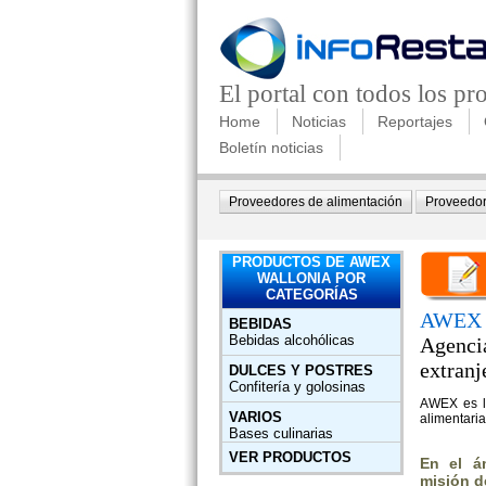
El portal con todos los p
Home
Noticias
Reportajes
Boletín noticias
Proveedores de alimentación
Proveedor
PRODUCTOS DE AWEX
WALLONIA POR
CATEGORÍAS
AWEX
BEBIDAS
Bebidas alcohólicas
Agencia
extranj
DULCES Y POSTRES
Confitería y golosinas
AWEX es l
VARIOS
alimentaria
Bases culinarias
VER PRODUCTOS
En el ám
misión d