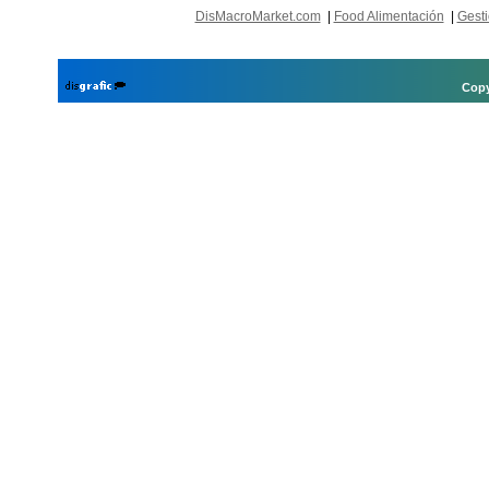
DisMacroMarket.com
|
Food Alimentación
|
Gesti
Copy