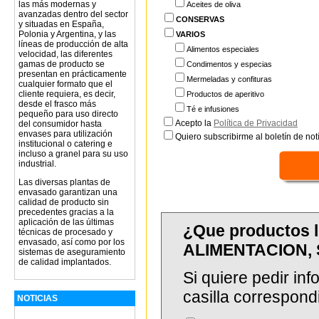
las más modernas y
Aceites de oliva
avanzadas dentro del sector
CONSERVAS
y situadas en España,
Polonia y Argentina, y las
VARIOS
líneas de producción de alta
Alimentos especiales
velocidad, las diferentes
gamas de producto se
Condimentos y especias
presentan en prácticamente
Mermeladas y confituras
cualquier formato que el
cliente requiera, es decir,
Productos de aperitivo
desde el frasco más
Té e infusiones
pequeño para uso directo
Acepto la
Política de Privacidad
del consumidor hasta
envases para utilización
Quiero subscribirme al boletín de notí
institucional o catering e
incluso a granel para su uso
industrial.
Las diversas plantas de
envasado garantizan una
calidad de producto sin
precedentes gracias a la
aplicación de las últimas
¿Que productos 
técnicas de procesado y
envasado, así como por los
ALIMENTACION, 
sistemas de aseguramiento
de calidad implantados.
Si quiere pedir in
casilla correspond
NOTICIAS