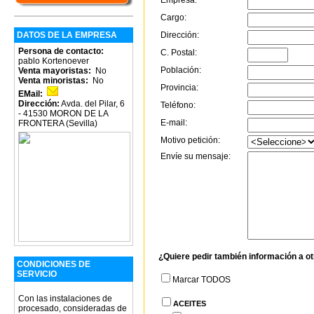
Empresa:
Cargo:
DATOS DE LA EMPRESA
Dirección:
Persona de contacto:
C. Postal:
pablo Kortenoever
Población:
Venta mayoristas:
No
Venta minoristas:
No
Provincia:
EMail:
Dirección:
Avda. del Pilar, 6
Teléfono:
- 41530 MORON DE LA
E-mail:
FRONTERA (Sevilla)
Motivo petición:
Envíe su mensaje:
¿Quiere pedir también información a o
CONDICIONES DE
SERVICIO
Marcar TODOS
Con las instalaciones de
ACEITES
procesado, consideradas de