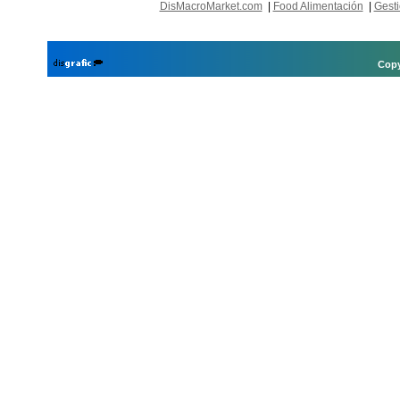
DisMacroMarket.com
|
Food Alimentación
|
Gesti
Copy