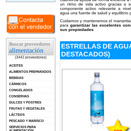
un ritmo de vida activo gracias a s
componente activo relevante a nivel
agua una fuente de salud y equilibrio p
Cuidamos y mantenemos el manantial
para
garantizar las excelentes co
sus propiedades
.
Buscar proveedores
ESTRELLAS DE AGUA
alimentación
DESTACADOS)
(3442 proveedores)
ACEITES
ALIMENTOS PREPARADOS
BEBIDAS
CÁRNICOS
CONGELADOS
CONSERVAS
DULCES Y POSTRES
FRUTAS Y VEGETALES
LÁCTEOS
PESCADO Y MARISCO
SERVICIOS PARA
ALIMENTACIÓN