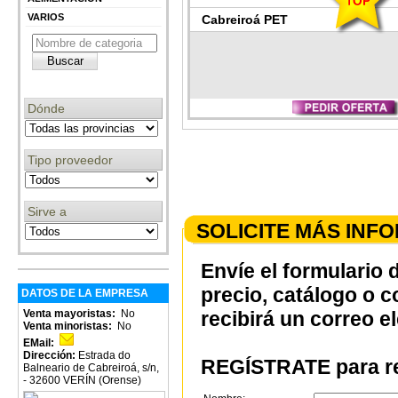
VARIOS
Cabreiroá PET
Dónde
Tipo proveedor
Sirve a
SOLICITE MÁS INF
Envíe el formulario 
precio, catálogo o 
DATOS DE LA EMPRESA
Venta mayoristas:
No
recibirá un correo e
Venta minoristas:
No
EMail:
Dirección:
Estrada do
REGÍSTRATE para re
Balneario de Cabreiroá, s/n,
- 32600 VERÍN (Orense)