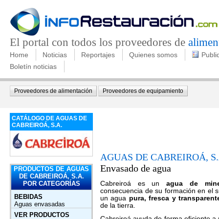
El portal con todos los proveedores de
alimen
Home
Noticias
Reportajes
Quienes somos
Publi
Boletín noticias
Proveedores de alimentación
Proveedores de equipamiento
CATÁLOGO DE AGUAS DE
CABREIROÁ, S.A.
AGUAS DE CABREIROÁ, S.
Envasado de agua
PRODUCTOS DE AGUAS
DE CABREIROÁ, S.A.
POR CATEGORÍAS
Cabreiroá es un
agua de miner
consecuencia de su formación en el s
BEBIDAS
un agua
pura, fresca y transparent
Aguas envasadas
de la tierra.
VER PRODUCTOS
Cabreiroá ayuda de forma eficiente a 