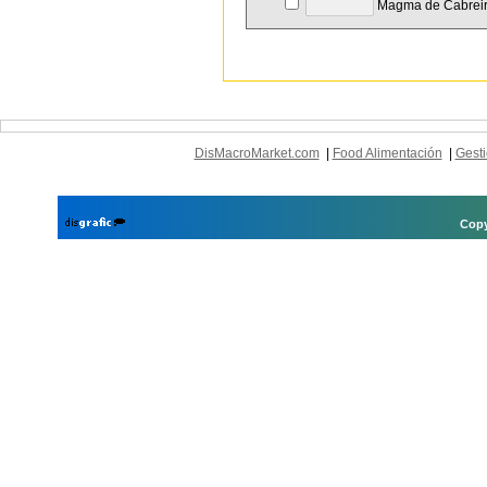
Magma de Cabrei
DisMacroMarket.com
|
Food Alimentación
|
Gesti
Copy