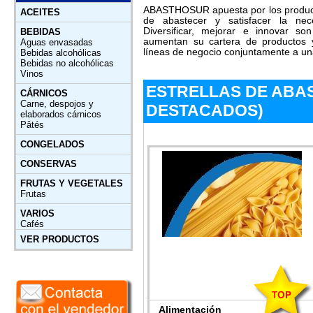
ABASTHOSUR apuesta por los productos
ACEITES
de abastecer y satisfacer la nec
Diversificar, mejorar e innovar so
BEBIDAS
aumentan su cartera de productos 
Aguas envasadas
líneas de negocio conjuntamente a un
Bebidas alcohólicas
Bebidas no alcohólicas
Vinos
ESTRELLAS DE ABA
CÁRNICOS
Carne, despojos y
DESTACADOS)
elaborados cárnicos
Pâtés
CONGELADOS
CONSERVAS
FRUTAS Y VEGETALES
Frutas
VARIOS
Cafés
VER PRODUCTOS
Alimentación