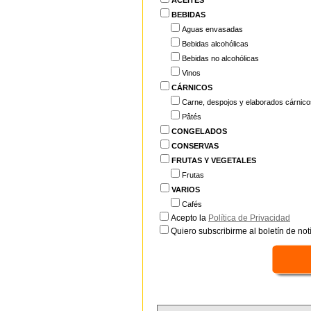
ACEITES
BEBIDAS
Aguas envasadas
Bebidas alcohólicas
Bebidas no alcohólicas
Vinos
CÁRNICOS
Carne, despojos y elaborados cárnico
Pâtés
CONGELADOS
CONSERVAS
FRUTAS Y VEGETALES
Frutas
VARIOS
Cafés
Acepto la
Política de Privacidad
Quiero subscribirme al boletín de notí