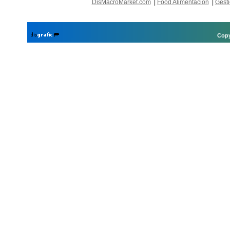
DisMacroMarket.com
|
Food Alimentación
|
Gesti
Copy