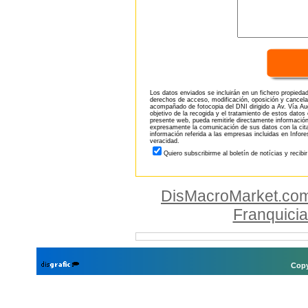
Los datos enviados se incluirán en un fichero propieda
derechos de acceso, modificación, oposición y cancela
acompañado de fotocopia del DNI dirigido a Av. Vía Aug
objetivo de la recogida y el tratamiento de estos datos
presente web, pueda remitirle directamente información
expresamente la comunicación de sus datos con la citad
información referida a las empresas incluidas en Infor
veracidad.
Quiero subscribirme al boletín de notícias y recibi
DisMacroMarket.co
Franquici
Copy