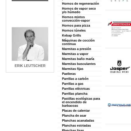
Hornos de regeneración
Hornos de vapor seco
y/o húmedo
Hornos mixtos
convección-vapor
Hornos para pizza
Hornos túneles
Kebap Grills
Máquinas de cocción
continua
Marmitas a presión
Marmitas a vapor
Marmitas baño maría
Marmitas basculantes
ERIK LEUTSCHER
Marmitas fijas
Paelleras
Parrillas a carbón
Parrillas a gas
Parrillas eléctricas
Parrillas plancha
Pastillas ecológicas para
el encendido de
barbacoas
Placas de calentar
Plancha de asar
Planchas acanaladas
Planchas estriadas
Planchas lisas