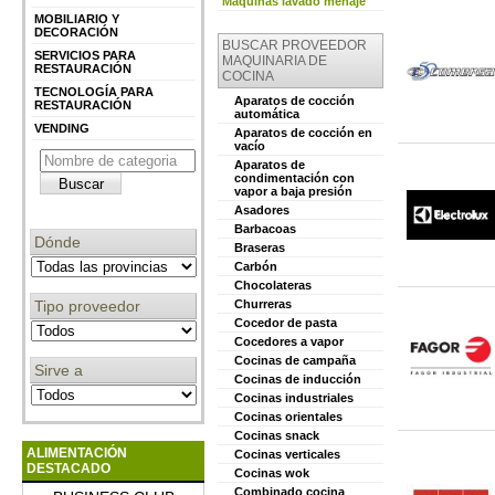
Máquinas lavado menaje
MOBILIARIO Y
DECORACIÓN
BUSCAR PROVEEDOR
SERVICIOS PARA
MAQUINARIA DE
RESTAURACIÓN
COCINA
TECNOLOGÍA PARA
Aparatos de cocción
RESTAURACIÓN
automática
VENDING
Aparatos de cocción en
vacío
Aparatos de
condimentación con
vapor a baja presión
Asadores
Barbacoas
Dónde
Braseras
Carbón
Chocolateras
Tipo proveedor
Churreras
Cocedor de pasta
Cocedores a vapor
Cocinas de campaña
Sirve a
Cocinas de inducción
Cocinas industriales
Cocinas orientales
Cocinas snack
ALIMENTACIÓN
Cocinas verticales
DESTACADO
Cocinas wok
Combinado cocina