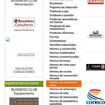
BUSINESS CLUB
Encimeras
Alimentación
Fogones de inducción
Freidoras a gas
Freidoras a presión
Freidoras automáticas
sin humos
Freidoras de alto
rendimiento
Freidoras eléctricas
Fry-top
Gratinadoras
Hornillos industriales
Hornos a convección
Hornos combinados
Hornos convencionales
Hornos de brasa
Hornos de cinta para
pizzas
RECOLETOS
Hornos de cocina
CONSULTORES
Hornos de convección
forzada
Hornos de convección
EQUIPOS DESTACADOS
lenta
BUSINESS CLUB
Hornos de infrarrojos
Equipamiento
Hornos de leña
Hornos de microondas
Hornos de panadería y
pastelería