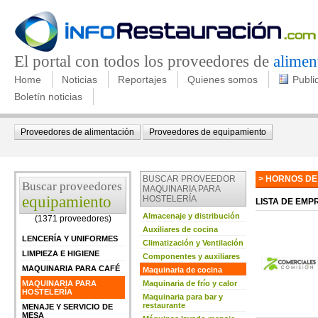
El portal con todos los proveedores de
alimen
Home
Noticias
Reportajes
Quienes somos
Publi
Boletín noticias
Proveedores de alimentación
Proveedores de equipamiento
BUSCAR PROVEEDOR
> HORNOS DE
Buscar proveedores
MAQUINARIA PARA
equipamiento
HOSTELERÍA
LISTA DE EM
Almacenaje y distribución
(1371 proveedores)
Auxiliares de cocina
LENCERÍA Y UNIFORMES
Climatización y Ventilación
LIMPIEZA E HIGIENE
Componentes y auxiliares
MAQUINARIA PARA CAFÉ
Maquinaria de cocina
MAQUINARIA PARA
Maquinaria de frío y calor
HOSTELERÍA
Maquinaria para bar y
restaurante
MENAJE Y SERVICIO DE
MESA