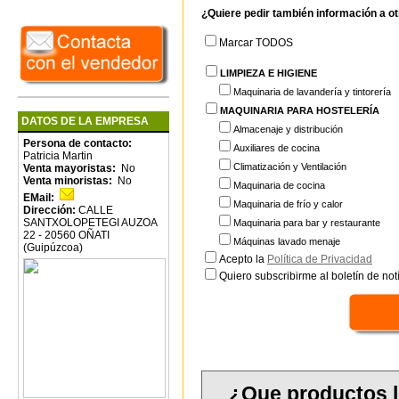
¿Quiere pedir también información a o
Marcar TODOS
LIMPIEZA E HIGIENE
Maquinaria de lavandería y tintorería
MAQUINARIA PARA HOSTELERÍA
DATOS DE LA EMPRESA
Almacenaje y distribución
Persona de contacto:
Auxiliares de cocina
Patricia Martin
Climatización y Ventilación
Venta mayoristas:
No
Venta minoristas:
No
Maquinaria de cocina
EMail:
Maquinaria de frío y calor
Dirección:
CALLE
SANTXOLOPETEGI AUZOA
Maquinaria para bar y restaurante
22 - 20560 OÑATI
Máquinas lavado menaje
(Guipúzcoa)
Acepto la
Política de Privacidad
Quiero subscribirme al boletín de notí
¿Que productos 