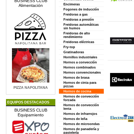
BUSINESS CLUB
Encimeras
Alimentación
Fogones de inducción
Freidoras a gas
Freidoras a presión
Freidoras automáticas
sin humos
Freidoras de alto
rendimiento
Freidoras eléctricas
Fry-top
Gratinadoras
Hornillos industriales
Hornos a convección
Hornos combinados
Hornos convencionales
Hornos de brasa
Hornos de cinta para
pizzas
PIZZA NAPOLITANA
Hornos de cocina
Hornos de convección
forzada
EQUIPOS DESTACADOS
Hornos de convección
lenta
BUSINESS CLUB
Hornos de infrarrojos
Equipamiento
Hornos de leña
Hornos de microondas
Hornos de panadería y
pastelería