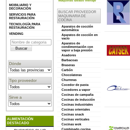
Máquinas lavado menaje
MOBILIARIO Y
DECORACIÓN
BUSCAR PROVEEDOR
SERVICIOS PARA
MAQUINARIA DE
RESTAURACIÓN
COCINA
TECNOLOGÍA PARA
Aparatos de cocción
RESTAURACIÓN
automática
VENDING
Aparatos de cocción en
vacío
Aparatos de
condimentación con
vapor a baja presión
Asadores
Barbacoas
Dónde
Braseras
Carbón
Chocolateras
Tipo proveedor
Churreras
Cocedor de pasta
Cocedores a vapor
Cocinas de campaña
Sirve a
Cocinas de inducción
Cocinas industriales
Cocinas orientales
Cocinas snack
ALIMENTACIÓN
Cocinas verticales
DESTACADO
Cocinas wok
Combinado cocina