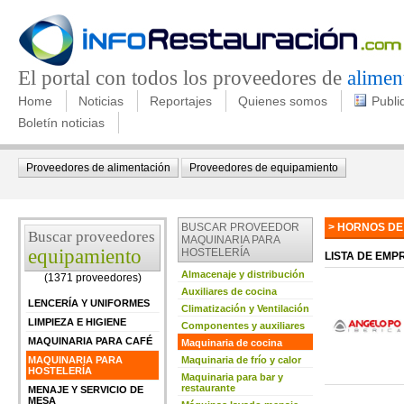
El portal con todos los proveedores de
alimen
Home
Noticias
Reportajes
Quienes somos
Publi
Boletín noticias
Proveedores de alimentación
Proveedores de equipamiento
BUSCAR PROVEEDOR
> HORNOS DE
Buscar proveedores
MAQUINARIA PARA
equipamiento
HOSTELERÍA
LISTA DE EM
Almacenaje y distribución
(1371 proveedores)
Auxiliares de cocina
LENCERÍA Y UNIFORMES
Climatización y Ventilación
LIMPIEZA E HIGIENE
Componentes y auxiliares
MAQUINARIA PARA CAFÉ
Maquinaria de cocina
MAQUINARIA PARA
Maquinaria de frío y calor
HOSTELERÍA
Maquinaria para bar y
restaurante
MENAJE Y SERVICIO DE
MESA