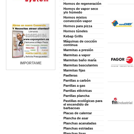
Hornos de regeneración
Hornos de vapor seco
y/o húmedo
Hornos mixtos
convección-vapor
Hornos para pizza
Hornos túneles
Kebap Grills
Máquinas de cocción
continua
Marmitas a presión
Marmitas a vapor
Marmitas baño maría
IMPORTAME
Marmitas basculantes
Marmitas fijas
Paelleras
Parrillas a carbón
Parrillas a gas
Parrillas eléctricas
Parrillas plancha
Pastillas ecológicas para
el encendido de
barbacoas
Placas de calentar
Plancha de asar
Planchas acanaladas
Planchas estriadas
Planchas lisas