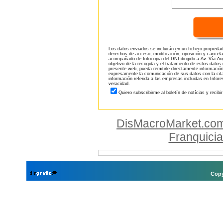
Los datos enviados se incluirán en un fichero propieda
derechos de acceso, modificación, oposición y cancela
acompañado de fotocopia del DNI dirigido a Av. Vía Aug
objetivo de la recogida y el tratamiento de estos datos
presente web, pueda remitirle directamente información
expresamente la comunicación de sus datos con la citad
información referida a las empresas incluidas en Infor
veracidad.
Quiero subscribirme al boletín de notícias y recibi
DisMacroMarket.co
Franquici
Copy