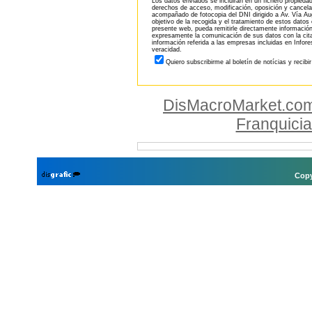
Los datos enviados se incluirán en un fichero propieda
derechos de acceso, modificación, oposición y cancela
acompañado de fotocopia del DNI dirigido a Av. Vía Aug
objetivo de la recogida y el tratamiento de estos datos
presente web, pueda remitirle directamente información
expresamente la comunicación de sus datos con la citad
información referida a las empresas incluidas en Infor
veracidad.
Quiero subscribirme al boletín de notícias y recibi
DisMacroMarket.co
Franquici
Copy