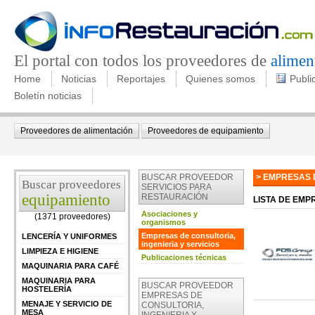
El portal con todos los proveedores de
alimen
Home
Noticias
Reportajes
Quienes somos
Publi
Boletín noticias
Proveedores de alimentación
Proveedores de equipamiento
BUSCAR PROVEEDOR
> EMPRESAS 
Buscar proveedores
SERVICIOS PARA
equipamiento
RESTAURACIÓN
LISTA DE EM
Asociaciones y
(1371 proveedores)
organismos
Empresas de consultoria,
LENCERÍA Y UNIFORMES
ingenieria y servicios
LIMPIEZA E HIGIENE
Publicaciones técnicas
MAQUINARIA PARA CAFÉ
MAQUINARIA PARA
BUSCAR PROVEEDOR
HOSTELERÍA
EMPRESAS DE
MENAJE Y SERVICIO DE
CONSULTORIA,
MESA