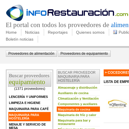
El portal con todos los proveedores de
alimen
Home
Noticias
Reportajes
Quienes somos
Publi
Boletín noticias
Proveedores de alimentación
Proveedores de equipamiento
BUSCAR PROVEEDOR
> COCEDORES
Buscar proveedores
MAQUINARIA PARA
equipamiento
HOSTELERÍA
LISTA DE EM
Almacenaje y distribución
(1371 proveedores)
Auxiliares de cocina
LENCERÍA Y UNIFORMES
Climatización y Ventilación
LIMPIEZA E HIGIENE
Componentes y auxiliares
MAQUINARIA PARA CAFÉ
Maquinaria de cocina
MAQUINARIA PARA
Maquinaria de frío y calor
HOSTELERÍA
Maquinaria para bar y
restaurante
MENAJE Y SERVICIO DE
MESA