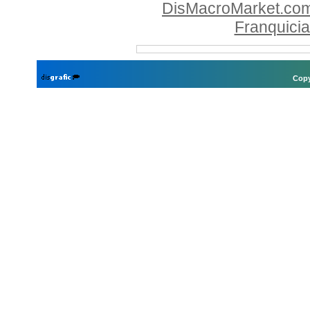
DisMacroMarket.co
Franquici
Copy