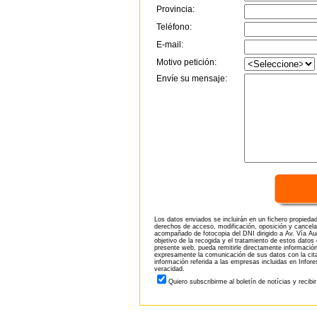
Provincia:
Teléfono:
E-mail:
Motivo petición:
Envíe su mensaje:
Los datos enviados se incluirán en un fichero propieda
derechos de acceso, modificación, oposición y cancela
acompañado de fotocopia del DNI dirigido a Av. Vía Aug
objetivo de la recogida y el tratamiento de estos datos
presente web, pueda remitirle directamente información
expresamente la comunicación de sus datos con la citad
información referida a las empresas incluidas en Infor
veracidad.
Quiero subscribirme al boletín de notícias y recibi