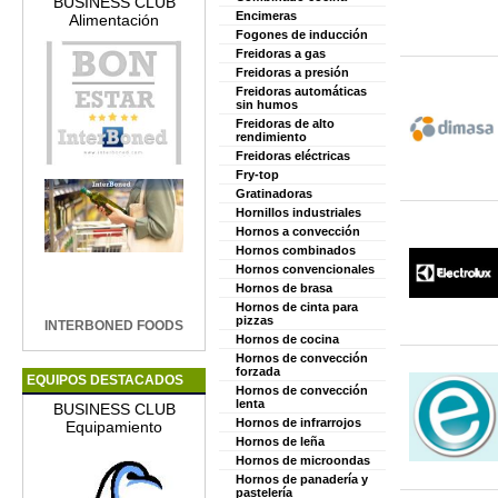
BUSINESS CLUB
Encimeras
Alimentación
Fogones de inducción
Freidoras a gas
Freidoras a presión
Freidoras automáticas
sin humos
Freidoras de alto
rendimiento
Freidoras eléctricas
Fry-top
Gratinadoras
Hornillos industriales
Hornos a convección
Hornos combinados
Hornos convencionales
Hornos de brasa
Hornos de cinta para
pizzas
INTERBONED FOODS
Hornos de cocina
Hornos de convección
forzada
EQUIPOS DESTACADOS
Hornos de convección
lenta
BUSINESS CLUB
Hornos de infrarrojos
Equipamiento
Hornos de leña
Hornos de microondas
Hornos de panadería y
pastelería