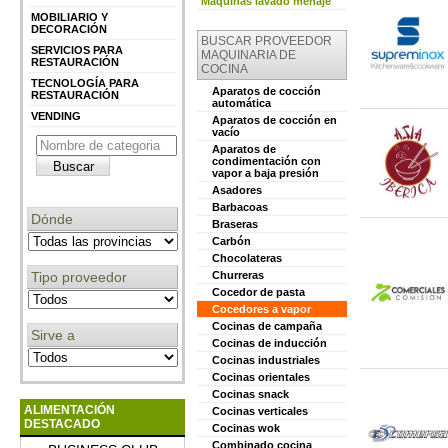
Máquinas lavado menaje
MOBILIARIO Y
DECORACIÓN
BUSCAR PROVEEDOR
SERVICIOS PARA
MAQUINARIA DE
RESTAURACIÓN
COCINA
TECNOLOGÍA PARA
Aparatos de cocción
RESTAURACIÓN
automática
VENDING
Aparatos de cocción en
vacío
Aparatos de
condimentación con
vapor a baja presión
Asadores
Barbacoas
Dónde
Braseras
Carbón
Chocolateras
Tipo proveedor
Churreras
Cocedor de pasta
Cocedores a vapor
Cocinas de campaña
Sirve a
Cocinas de inducción
Cocinas industriales
Cocinas orientales
Cocinas snack
ALIMENTACIÓN
Cocinas verticales
DESTACADO
Cocinas wok
Combinado cocina