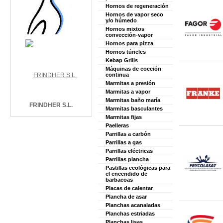
Hornos de regeneración
Hornos de vapor seco
y/o húmedo
Hornos mixtos
convección-vapor
Hornos para pizza
Hornos túneles
Kebap Grills
Máquinas de cocción
continua
Marmitas a presión
Marmitas a vapor
Marmitas baño maría
FRINDHER S.L.
Marmitas basculantes
Marmitas fijas
Paelleras
Parrillas a carbón
Parrillas a gas
Parrillas eléctricas
Parrillas plancha
Pastillas ecológicas para
el encendido de
barbacoas
Placas de calentar
Plancha de asar
Planchas acanaladas
Planchas estriadas
Planchas lisas