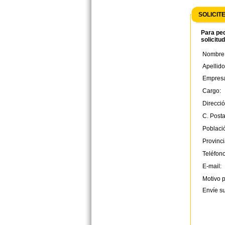
SOLICIT
Para ped
solicitu
Nombre
Apellido
Empres
Cargo:
Direcció
C. Posta
Poblaci
Provinci
Teléfono
E-mail:
Motivo p
Envíe s