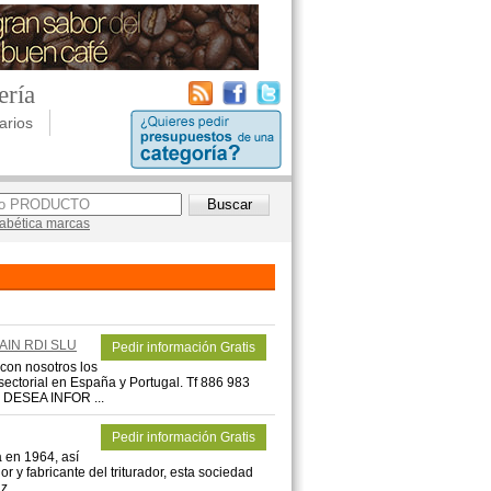
ería
arios
lfabética marcas
AIN RDI SLU
Pedir información Gratis
n nosotros los
sectorial en España y Portugal. Tf 886 983
 DESEA INFOR ...
Pedir información Gratis
 en 1964, así
r y fabricante del triturador, esta sociedad
 ...