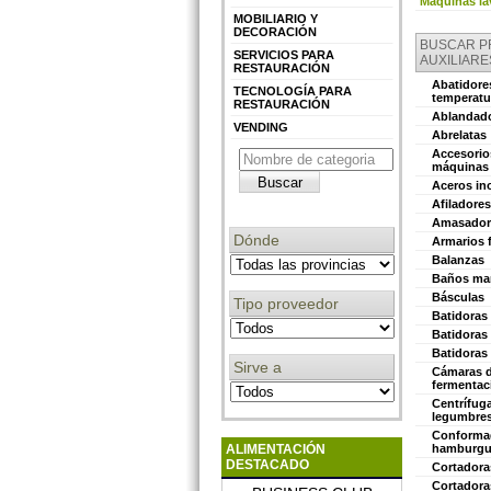
Máquinas la
MOBILIARIO Y
DECORACIÓN
BUSCAR 
SERVICIOS PARA
AUXILIARE
RESTAURACIÓN
Abatidore
TECNOLOGÍA PARA
temperatu
RESTAURACIÓN
Ablandado
VENDING
Abrelatas
Accesorio
máquinas 
Aceros in
Afiladores
Amasador
Dónde
Armarios 
Balanzas
Baños mar
Básculas
Tipo proveedor
Batidoras
Batidoras
Batidoras
Sirve a
Cámaras 
fermentac
Centrífug
legumbre
Conforma
ALIMENTACIÓN
hamburgu
DESTACADO
Cortadora
Cortadora