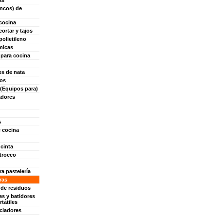
as
ncos) de
cocina
ortar y tajos
olietileno
micas
 para cocina
s de nata
os
 (Equipos para)
adores
s
 cocina
 cinta
 troceo
a pastelería
ras
 de residuos
es y batidores
rtátiles
cladores