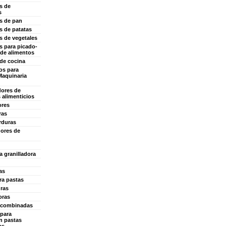
s de
s
s de pan
s de patatas
s de vegetales
s para picado-
de alimentos
 de cocina
os para
Maquinaria
ores de
 alimenticios
ores
ras
rduras
dores de
a granilladora
as
a pastas
ras
oras
 combinadas
para
n pastas