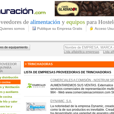
roveedores de
alimentación
y
equipos
para Hostel
Quienes somos
Publique su Empresa Gratis
Acceso Usu
es de equipamiento
Lista alfabética empresas
Lista a
PROVEEDOR
> TRINCHADORAS
IA PARA
ÍA
LISTA DE EMPRESAS PROVEEDORAS DE TRINCHADORAS
y distribución
COMERCIALES A COMISIÓN - NOSTRUM SP
e cocina
AUMENTAREMOS SUS VENTAS. Externalice co
n y Ventilación
servicios comerciales de representación multi
 y auxiliares
984 - Web www.comercialesacomision.com SI
de cocina
DYNAMIC, S.A.
e frío y calor
La notoriedad de la empresa Dynamic, creada
ara bar y
como la de sus productos es inevitable. Creado
ha desarrollado una variedad de aparatos utiliz