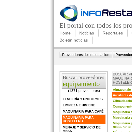
El portal con todos los p
Home
Noticias
Reportajes
Boletín noticias
Proveedores de alimentación
Proveedor
BUSCAR 
Buscar proveedores
MAQUINAR
equipamiento
HOSTELER
Almacenaje 
(1371 proveedores)
Auxiliares d
LENCERÍA Y UNIFORMES
Climatizació
LIMPIEZA E HIGIENE
Componentes
MAQUINARIA PARA CAFÉ
Maquinaria 
MAQUINARIA PARA
Maquinaria d
HOSTELERÍA
Maquinaria p
restaurante
MENAJE Y SERVICIO DE
MESA