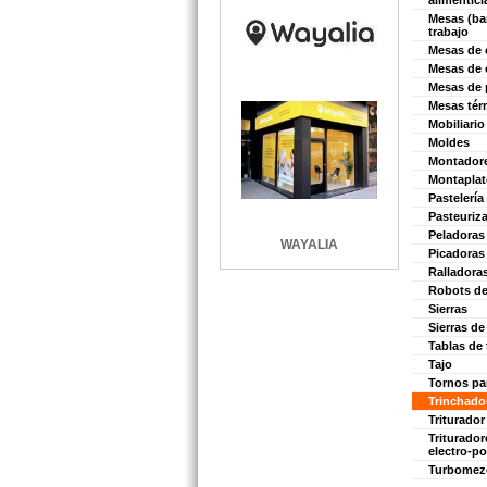
alimentici
Mesas (ba
trabajo
Mesas de 
Mesas de c
Mesas de p
Mesas tér
Mobiliario
Moldes
Montadore
Montaplat
Pastelería
Pasteuriz
Peladoras
WAYALIA
Picadoras
Ralladora
Robots de
Sierras
Sierras de
Tablas de
Tajo
Tornos par
Trinchado
Triturador
Triturador
electro-po
Turbomez