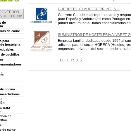
vado menaje
GUERRERO CLAUDE REPR.INT., S.L.
PROVEEDOR
Guerrero Claude es el representante y respo
S DE COCINA
para España y Andorra (así como Portugal en c
s de
primer nivel mundial, todas especializadas en 
ra
ras de carne
SUMINISTROS DE HOSTELERIA ALVAREZ 
Empresa familiar dedicada desde 1994 al sum
s para
de hostelería
artículos para el sector HORECA (Hoteles, res
empresas derivadas del sector donde se trabaj
oxidables
 de cuchillos
as
TELLIER S.A.S.
fermentadores
ía
 de cocina
 mezcladoras
de
ión
as para
s
dora de
esas
s
s de carne