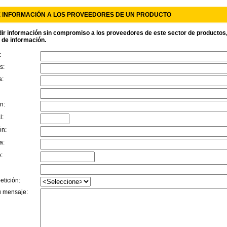
E INFORMACIÓN A LOS PROVEEDORES DE UN PRODUCTO
ir información sin compromiso a los proveedores de este sector de productos, r
d de información.
:
s:
a:
n:
l:
ón:
a:
:
etición:
u mensaje: