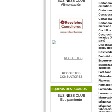
BUSINESS CLUB
Cortadora
Alimentación
embutido
Cortadora
Cortadora
Cortadora
Cortadora
mezclado 
Cuchillos
Cucuruch
helados (
para)
Dispensad
productos
Dosificad
Embutido
Escurreve
Esteriliza
cuchillos
Fast-food
RECOLETOS
Fileteador
CONSULTORES
Flaneras
Formador
EQUIPOS DESTACADOS
Laminador
Lavaverdu
BUSINESS CLUB
Mantecad
Equipamiento
Máquinas
Máquinas 
fabricació