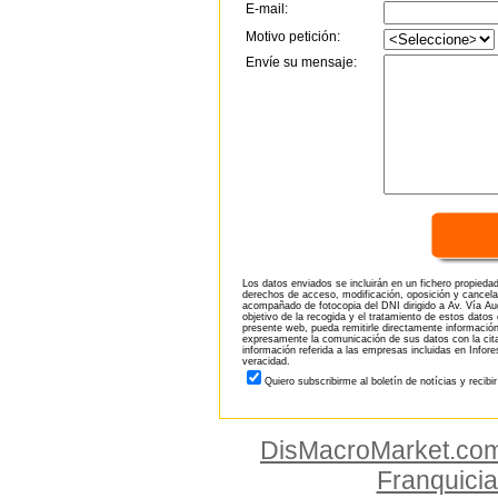
E-mail:
Motivo petición:
Envíe su mensaje:
Los datos enviados se incluirán en un fichero propieda
derechos de acceso, modificación, oposición y cancela
acompañado de fotocopia del DNI dirigido a Av. Vía Aug
objetivo de la recogida y el tratamiento de estos datos
presente web, pueda remitirle directamente información
expresamente la comunicación de sus datos con la citad
información referida a las empresas incluidas en Infor
veracidad.
Quiero subscribirme al boletín de notícias y recibi
DisMacroMarket.co
Franquici