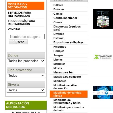
MOBILIARIO Y
Billares
DECORACIÓN
Butacas
SERVICIOS PARA
Camas
RESTAURACIÓN
Contra mostrador
TECNOLOGÍA PARA
Cunas
RESTAURACIÓN
Discotecas (equipos
VENDING
para)
Divanes
Esteras
Expositores y displays
Felpudos
Herrajes
Dónde
Juegos
Literas
Mandiles
Mesas
Tipo proveedor
Mesas para bar
Mesas para comedor
Minibares
Sirve a
Mobiliario auxiliar
decoración
Mobiliario de comida
rápida
Mobiliario de
restaurantes y bares
ALIMENTACIÓN
DESTACADO
Mobiliario para cuartos
de baño