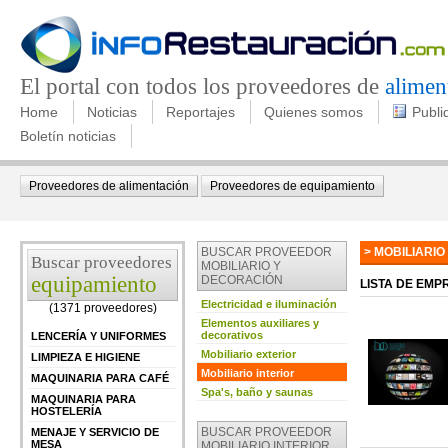
El portal con todos los proveedores de
alimen
Home
Noticias
Reportajes
Quienes somos
Publi
Boletín noticias
Proveedores de alimentación
Proveedores de equipamiento
BUSCAR PROVEEDOR
> MOBILIARIO
Buscar proveedores
MOBILIARIO Y
equipamiento
DECORACIÓN
LISTA DE EMP
Electricidad e iluminación
(1371 proveedores)
Elementos auxiliares y
decorativos
LENCERÍA Y UNIFORMES
Mobiliario exterior
LIMPIEZA E HIGIENE
Mobiliario interior
MAQUINARIA PARA CAFÉ
Spa's, baño y saunas
MAQUINARIA PARA
HOSTELERÍA
BUSCAR PROVEEDOR
MENAJE Y SERVICIO DE
MESA
MOBILIARIO INTERIOR