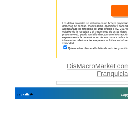
Los datos enviados se incluirán en un fichero propieda
derechos de acceso, modificación, oposición y cancela
acompañado de fotocopia del DNI dirigido a Av. Vía Aug
objetivo de la recogida y el tratamiento de estos datos
presente web, pueda remitirle directamente información
expresamente la comunicación de sus datos con la citad
información referida a las empresas incluidas en Infor
veracidad.
Quiero subscribirme al boletín de notícias y recibi
DisMacroMarket.co
Franquici
Copy