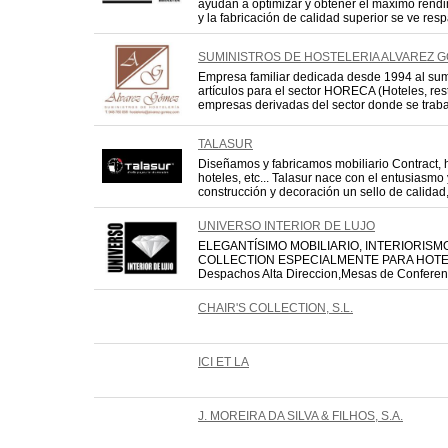
ayudan a optimizar y obtener el máximo rendi
y la fabricación de calidad superior se ve respa
SUMINISTROS DE HOSTELERIA ALVAREZ 
Empresa familiar dedicada desde 1994 al sum
artículos para el sector HORECA (Hoteles, res
empresas derivadas del sector donde se trabaj
TALASUR
Diseñamos y fabricamos mobiliario Contract, h
hoteles, etc... Talasur nace con el entusiasm
construcción y decoración un sello de calidad, s
UNIVERSO INTERIOR DE LUJO
ELEGANTÍSIMO MOBILIARIO, INTERIORISM
COLLECTION ESPECIALMENTE PARA HOTEL
Despachos Alta Direccion,Mesas de Conferenc
CHAIR'S COLLECTION, S.L.
ICI ET LA
J. MOREIRA DA SILVA & FILHOS, S.A.