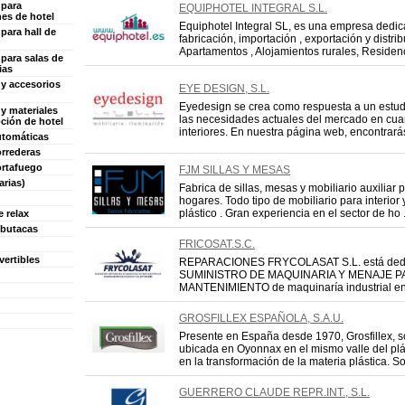
 para
EQUIPHOTEL INTEGRAL S.L.
nes de hotel
Equiphotel Integral SL, es una empresa dedic
 para hall de
fabricación, importación , exportación y distr
Apartamentos , Alojamientos rurales, Residenc 
 para salas de
ias
 y accesorios
EYE DESIGN, S.L.
Eyedesign se crea como respuesta a un estud
 y materiales
las necesidades actuales del mercado en cua
ción de hotel
interiores. En nuestra página web, encontrarás 
utomáticas
orrederas
ortafuego
FJM SILLAS Y MESAS
arias)
Fabrica de sillas, mesas y mobiliario auxiliar 
hogares. Todo tipo de mobiliario para interior
plástico . Gran experiencia en el sector de ho .
e relax
 butacas
FRICOSAT.S.C.
vertibles
REPARACIONES FRYCOLASAT S.L. está dedi
SUMINISTRO DE MAQUINARIA Y MENAJE PA
MANTENIMIENTO de maquinaría industrial en el 
GROSFILLEX ESPAÑOLA, S.A.U.
Presente en España desde 1970, Grosfillex, 
ubicada en Oyonnax en el mismo valle del plá
en la transformación de la materia plástica. Soc
GUERRERO CLAUDE REPR.INT., S.L.