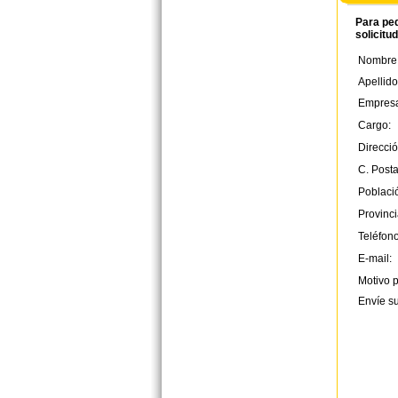
Para ped
solicitu
Nombre
Apellido
Empres
Cargo:
Direcció
C. Posta
Poblaci
Provinci
Teléfono
E-mail:
Motivo p
Envíe s