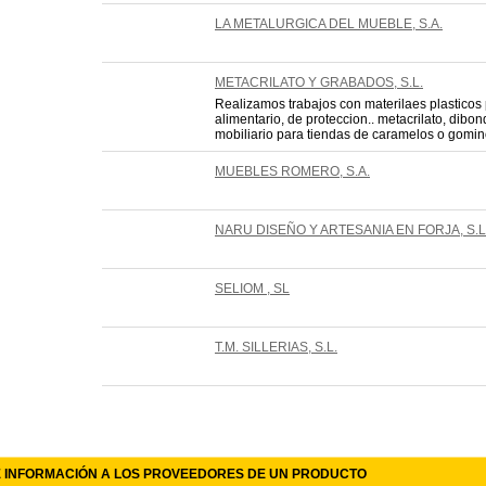
LA METALURGICA DEL MUEBLE, S.A.
METACRILATO Y GRABADOS, S.L.
Realizamos trabajos con materilaes plasticos
alimentario, de proteccion.. metacrilato, dibon
mobiliario para tiendas de caramelos o gominol
MUEBLES ROMERO, S.A.
NARU DISEÑO Y ARTESANIA EN FORJA, S.L
SELIOM , SL
T.M. SILLERIAS, S.L.
E INFORMACIÓN A LOS PROVEEDORES DE UN PRODUCTO