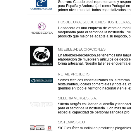
Guerrero Claude es el representante y respo
para España y Andorra (así como Portugal en c
primer nivel mundial, todas especializadas en 
HOSDECORA, SOLUCIONES HOSTELERAS,.
Hosdecora es una empresa de venta de mobili
maquinaria para el sector de la hostelería . Nu
producto que mejor se adapte a su negocio, por
MUEBLES-DECORACION.ES
En Muebles-decoración.es tenemos una larga 
elaboración de muebles y artículos de decora
forma artesanal. Nuestro taller se encuentra en
RETAIL PROJECTS
Somos técnicos especializados en la reforma 
restaurantes, locales comerciales y hoteles, 
gremios en todo el territorio nacional y en el ext
SILLERIA VERGES, S.A.
Silleria Vergés es líder en el diseño y fabricac
para el sector de la hostelería. Con mas de 400
especial capacidad de personalizar cada pro .
SISTEMAS SICO
SICO es líder mundial en productos plegables