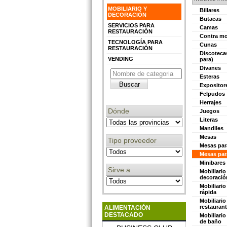
MOBILIARIO Y
Billares
DECORACIÓN
Butacas
SERVICIOS PARA
Camas
RESTAURACIÓN
Contra mo
TECNOLOGÍA PARA
Cunas
RESTAURACIÓN
Discoteca
VENDING
para)
Divanes
Esteras
Expositor
Felpudos
Herrajes
Dónde
Juegos
Literas
Mandiles
Mesas
Tipo proveedor
Mesas par
Mesas pa
Minibares
Sirve a
Mobiliario 
decoració
Mobiliari
rápida
Mobiliario
restaurant
ALIMENTACIÓN
DESTACADO
Mobiliario
de baño