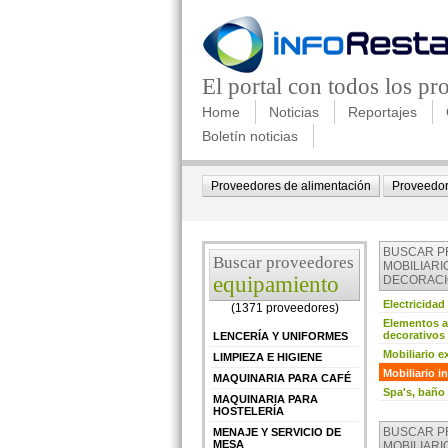
El portal con todos los p
Home
Noticias
Reportajes
Boletín noticias
Proveedores de alimentación
Proveedor
BUSCAR 
Buscar proveedores
MOBILIARI
equipamiento
DECORAC
Electricidad
(1371 proveedores)
Elementos au
decorativos
LENCERÍA Y UNIFORMES
Mobiliario ex
LIMPIEZA E HIGIENE
Mobiliario in
MAQUINARIA PARA CAFÉ
Spa's, baño
MAQUINARIA PARA
HOSTELERÍA
BUSCAR 
MENAJE Y SERVICIO DE
MESA
MOBILIARI