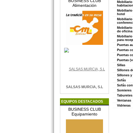
BUSINESS CLUB
Mobiliario
Alimentación
habitacio
Mobiliario
hotel
Mobiliario
conferenc
Mobiliario
de oficina
Mobiliario
para recep
Puertas a
Puertas c
Puertas c
Puertas (v
Sillas
Sillones d
Sillones y
Sofás
Sofás con
SALSAS MURCIA, S.L
Somieres
Taburetes
Ventanas
EQUIPOS DESTACADOS
Vidrieras
BUSINESS CLUB
Equipamiento