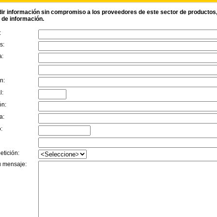
ir información sin compromiso a los proveedores de este sector de productos, r
d de información.
:
s:
a:
n:
l:
ón:
a:
:
etición:
u mensaje: