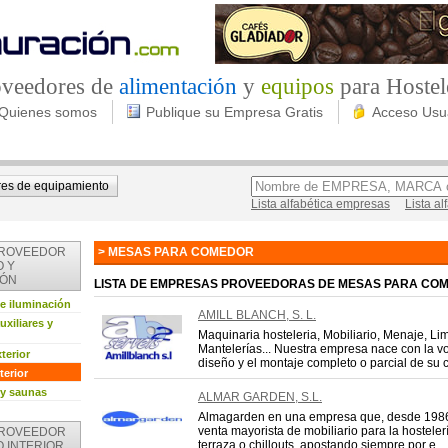
roveedores de
alimentación
y
equipos
para Hostel
Quienes somos
Publique su Empresa Gratis
Acceso Usu
es de equipamiento
Lista alfabética empresas
Lista a
PROVEEDOR
> MESAS PARA COMEDOR
O Y
IÓN
LISTA DE EMPRESAS PROVEEDORAS DE MESAS PARA CO
 e iluminación
AMILL BLANCH, S. L.
xiliares y
Maquinaria hosteleria, Mobiliario, Menaje, Li
Mantelerías... Nuestra empresa nace con la vo
terior
diseño y el montaje completo o parcial de su co
terior
 y saunas
ALMAR GARDEN, S.L.
Almagarden en una empresa que, desde 1986,
venta mayorista de mobiliario para la hostelerí
PROVEEDOR
terraza o chillouts, apostando siempre por e ...
O INTERIOR