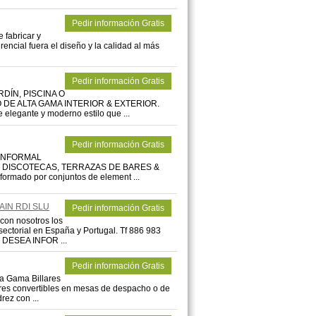
Pedir información Gratis
e fabricar y
erencial fuera el diseño y la calidad al más
Pedir información Gratis
RDÍN, PISCINA O
 DE ALTA GAMA INTERIOR & EXTERIOR.
legante y moderno estilo que ...
Pedir información Gratis
 INFORMAL
A, DISCOTECAS, TERRAZAS DE BARES &
formado por conjuntos de element ...
AIN RDI SLU
Pedir información Gratis
n nosotros los
sectorial en España y Portugal. Tf 886 983
 DESEA INFOR ...
Pedir información Gratis
 Gama Billares
lares convertibles en mesas de despacho o de
rez con ...