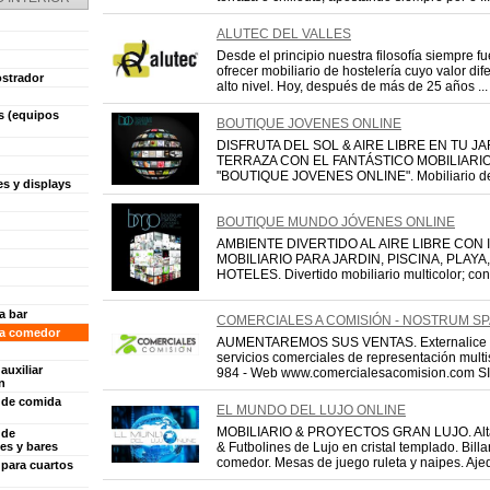
ALUTEC DEL VALLES
Desde el principio nuestra filosofía siempre fu
ofrecer mobiliario de hostelería cuyo valor dif
strador
alto nivel. Hoy, después de más de 25 años ...
s (equipos
BOUTIQUE JOVENES ONLINE
DISFRUTA DEL SOL & AIRE LIBRE EN TU JA
TERRAZA CON EL FANTÁSTICO MOBILIARIO
"BOUTIQUE JOVENES ONLINE". Mobiliario de e
es y displays
BOUTIQUE MUNDO JÓVENES ONLINE
AMBIENTE DIVERTIDO AL AIRE LIBRE CON
MOBILIARIO PARA JARDIN, PISCINA, PLAY
HOTELES. Divertido mobiliario multicolor; con
a bar
COMERCIALES A COMISIÓN - NOSTRUM SP
ra comedor
AUMENTAREMOS SUS VENTAS. Externalice co
servicios comerciales de representación multi
auxiliar
984 - Web www.comercialesacomision.com SI
n
o de comida
EL MUNDO DEL LUJO ONLINE
MOBILIARIO & PROYECTOS GRAN LUJO. Alta
 de
es y bares
& Futbolines de Lujo en cristal templado. Bil
comedor. Mesas de juego ruleta y naipes. Ajed
 para cuartos