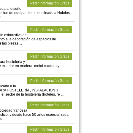
Pedir información Gratis
ada al diseño,
ibución de equipamiento destinado a Hoteles,
...
Pedir información Gratis
io exhaustivo de
nto a la decoración de espacios de
las piezas ...
Pedir información Gratis
para hostelería y
 y exterior en madera, metal-madera y
..
Pedir información Gratis
cada a la
RA HOSTELERÍA , INSTALACIÓN Y
sector de la hostelería (hoteles, re ...
Pedir información Gratis
sociedad francesa
stico, y desde hace 50 años especializada
 ...
Pedir información Gratis