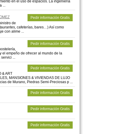
miento en el uso de espacios. La ingeniería
 ...
GOMEZ
Pedir información Gratis
inistro de
taurantes, cafeterías, bares…) Así como
e con alime ...
Pedir información Gratis
ostelería,
o y el empeño de ofrecer al mundo de la
ervici ...
Pedir información Gratis
O & ART
ES, MANSIONES & VIVIENDAS DE LUJO
ias de Murano, Piedras Semi-Preciosas p ...
Pedir información Gratis
Pedir información Gratis
Pedir información Gratis