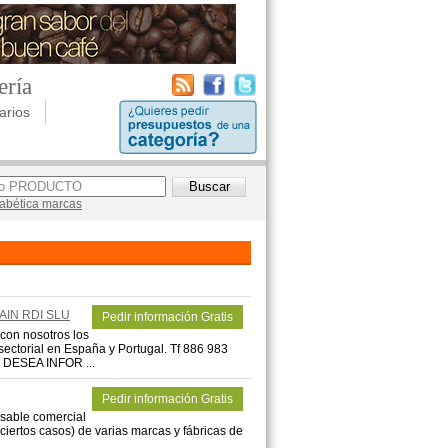
ería
arios
lfabética marcas
AIN RDI SLU
Pedir información Gratis
n nosotros los
sectorial en España y Portugal. Tf 886 983
 DESEA INFOR ...
Pedir información Gratis
nsable comercial
iertos casos) de varias marcas y fábricas de
...