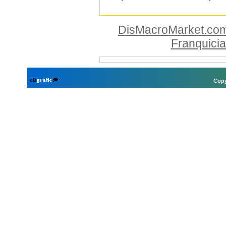
DisMacroMarket.co
Franquici
Copy