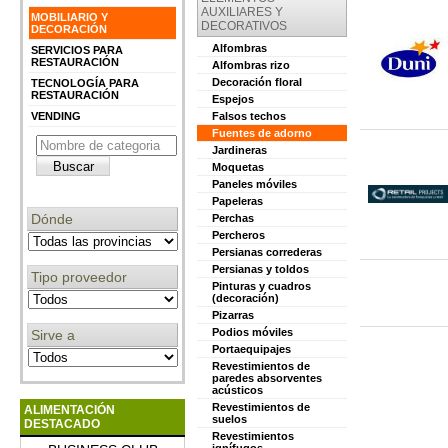
AUXILIARES Y
MOBILIARIO Y
DECORATIVOS
DECORACIÓN
Alfombras
SERVICIOS PARA
RESTAURACIÓN
Alfombras rizo
Decoración floral
TECNOLOGÍA PARA
RESTAURACIÓN
Espejos
VENDING
Falsos techos
Fuentes de adorno
Jardineras
Moquetas
Paneles móviles
Papeleras
Dónde
Perchas
Percheros
Persianas correderas
Persianas y toldos
Tipo proveedor
Pinturas y cuadros
(decoración)
Pizarras
Podios móviles
Sirve a
Portaequipajes
Revestimientos de
paredes absorventes
acústicos
Revestimientos de
ALIMENTACIÓN
suelos
DESTACADO
Revestimientos