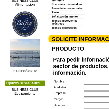
BUSINESS CLUB
ignífugos
Alimentación
Revestimientos madera
Revestimientos murales
Rieles
Señalización interior
Techos absorventes
acústicos
Techos decorativos
SOLICITE INFORMA
PRODUCTO
Para pedir informaci
sector de productos, 
BALFEGÓ GRUP
información.
Nombre:
EQUIPOS DESTACADOS
Apellidos:
BUSINESS CLUB
Equipamiento
Empresa:
Cargo:
Dirección: