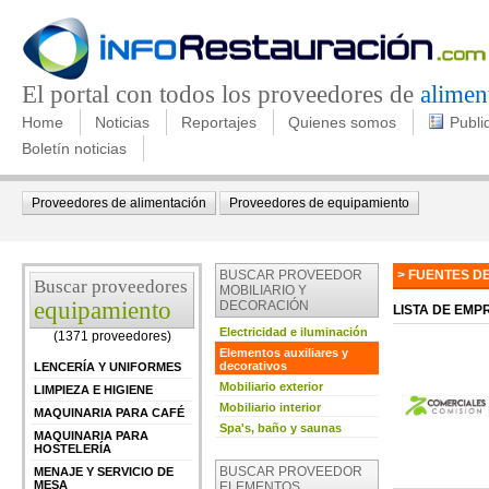
El portal con todos los proveedores de
alimen
Home
Noticias
Reportajes
Quienes somos
Publi
Boletín noticias
Proveedores de alimentación
Proveedores de equipamiento
BUSCAR PROVEEDOR
> FUENTES D
Buscar proveedores
MOBILIARIO Y
equipamiento
DECORACIÓN
LISTA DE EM
Electricidad e iluminación
(1371 proveedores)
Elementos auxiliares y
decorativos
LENCERÍA Y UNIFORMES
Mobiliario exterior
LIMPIEZA E HIGIENE
Mobiliario interior
MAQUINARIA PARA CAFÉ
Spa's, baño y saunas
MAQUINARIA PARA
HOSTELERÍA
BUSCAR PROVEEDOR
MENAJE Y SERVICIO DE
MESA
ELEMENTOS