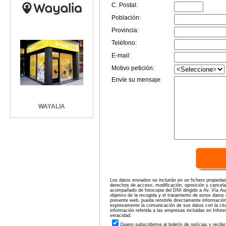
C. Postal:
Población:
Provincia:
Teléfono:
E-mail:
Motivo petición:
Envíe su mensaje:
WAYALIA
Los datos enviados se incluirán en un fichero propieda
derechos de acceso, modificación, oposición y cancela
acompañado de fotocopia del DNI dirigido a Av. Vía Aug
objetivo de la recogida y el tratamiento de estos datos
presente web, pueda remitirle directamente información
expresamente la comunicación de sus datos con la citad
información referida a las empresas incluidas en Infor
veracidad.
Quiero subscribirme al boletín de notícias y recibi