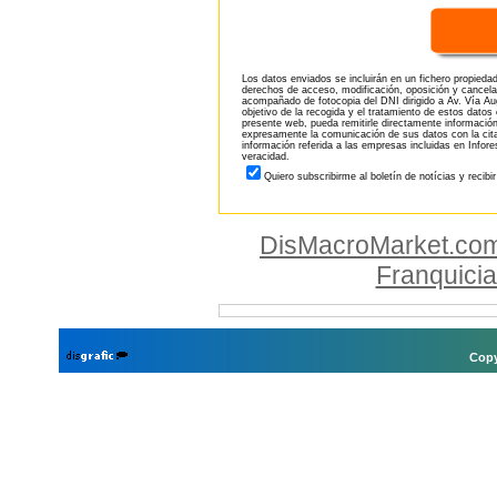
Los datos enviados se incluirán en un fichero propieda
derechos de acceso, modificación, oposición y cancela
acompañado de fotocopia del DNI dirigido a Av. Vía Aug
objetivo de la recogida y el tratamiento de estos datos
presente web, pueda remitirle directamente información
expresamente la comunicación de sus datos con la citad
información referida a las empresas incluidas en Infor
veracidad.
Quiero subscribirme al boletín de notícias y recibi
DisMacroMarket.co
Franquici
Copy