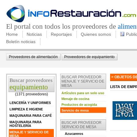
El portal con todos los proveedores de
alimen
Home
Noticias
Reportajes
Quienes somos
Publi
Boletín noticias
Proveedores de alimentación
Proveedores de equipamiento
BUSCAR PROVEEDOR
> OBJETOS D
Buscar proveedores
MENAJE Y SERVICIO DE
equipamiento
MESA
LISTA DE EM
Artículos para un solo uso
(1371 proveedores)
Menaje de cocina
LENCERÍA Y UNIFORMES
Productos de acogida
LIMPIEZA E HIGIENE
Servicio de mesa
MAQUINARIA PARA CAFÉ
MAQUINARIA PARA
BUSCAR PROVEEDOR
HOSTELERÍA
SERVICIO DE MESA
MENAJE Y SERVICIO DE
Azucareros
MESA