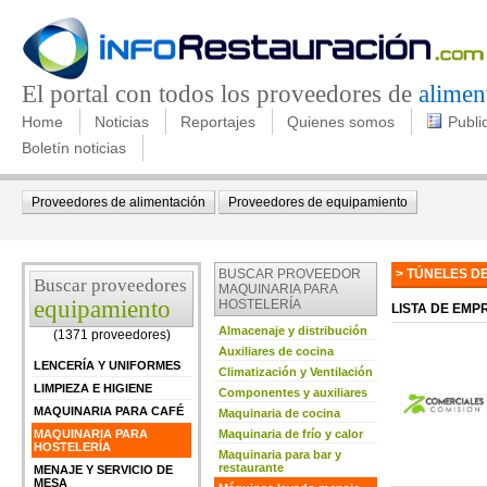
El portal con todos los proveedores de
alimen
Home
Noticias
Reportajes
Quienes somos
Publi
Boletín noticias
Proveedores de alimentación
Proveedores de equipamiento
BUSCAR PROVEEDOR
> TÚNELES DE
Buscar proveedores
MAQUINARIA PARA
equipamiento
HOSTELERÍA
LISTA DE EMP
Almacenaje y distribución
(1371 proveedores)
Auxiliares de cocina
LENCERÍA Y UNIFORMES
Climatización y Ventilación
LIMPIEZA E HIGIENE
Componentes y auxiliares
MAQUINARIA PARA CAFÉ
Maquinaria de cocina
MAQUINARIA PARA
Maquinaria de frío y calor
HOSTELERÍA
Maquinaria para bar y
restaurante
MENAJE Y SERVICIO DE
MESA