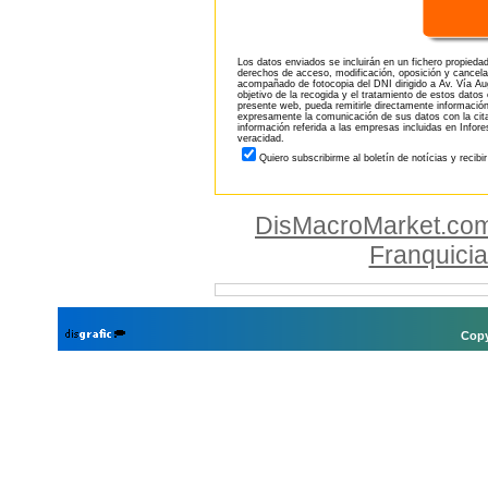
Los datos enviados se incluirán en un fichero propieda
derechos de acceso, modificación, oposición y cancela
acompañado de fotocopia del DNI dirigido a Av. Vía Aug
objetivo de la recogida y el tratamiento de estos datos
presente web, pueda remitirle directamente información
expresamente la comunicación de sus datos con la citad
información referida a las empresas incluidas en Infor
veracidad.
Quiero subscribirme al boletín de notícias y recibi
DisMacroMarket.co
Franquici
Copy