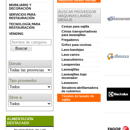
Máquinas lavado menaje
MOBILIARIO Y
DECORACIÓN
BUSCAR PROVEEDOR
SERVICIOS PARA
MÁQUINAS LAVADO
RESTAURACIÓN
MENAJE
TECNOLOGÍA PARA
Cestas para vajilla
RESTAURACIÓN
Cintas transportadoras
VENDING
para lavavajillas
Fregaderos
Grifos para cocinas
Lava-bandejas
Lava-carros
Lavacubiertos
Dónde
Lavaperolas
Lavavajillas
Lavavajillas bajo
mostrador
Tipo proveedor
Lavavasos
Secadora-abrillantadora
de cubiertos
Túneles de lavado de
Sirve a
vajilla
ALIMENTACIÓN
DESTACADO