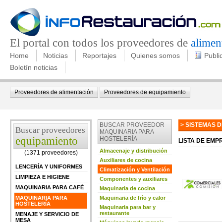
El portal con todos los proveedores de
alimen
Home
Noticias
Reportajes
Quienes somos
Publi
Boletín noticias
Proveedores de alimentación
Proveedores de equipamiento
BUSCAR PROVEEDOR
> SISTEMAS 
Buscar proveedores
MAQUINARIA PARA
equipamiento
HOSTELERÍA
LISTA DE EM
Almacenaje y distribución
(1371 proveedores)
Auxiliares de cocina
LENCERÍA Y UNIFORMES
Climatización y Ventilación
LIMPIEZA E HIGIENE
Componentes y auxiliares
MAQUINARIA PARA CAFÉ
Maquinaria de cocina
MAQUINARIA PARA
Maquinaria de frío y calor
HOSTELERÍA
Maquinaria para bar y
restaurante
MENAJE Y SERVICIO DE
MESA