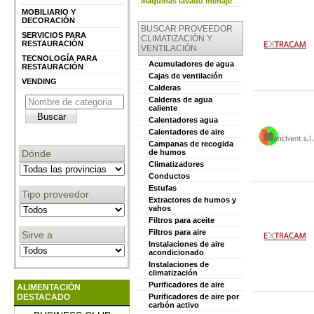
Máquinas lavado menaje
MOBILIARIO Y
DECORACIÓN
BUSCAR PROVEEDOR
SERVICIOS PARA
CLIMATIZACIÓN Y
RESTAURACIÓN
VENTILACIÓN
TECNOLOGÍA PARA
Acumuladores de agua
RESTAURACIÓN
Cajas de ventilación
VENDING
Calderas
Calderas de agua
caliente
Calentadores agua
Calentadores de aire
Campanas de recogida
Dónde
de humos
Climatizadores
Conductos
Estufas
Tipo proveedor
Extractores de humos y
vahos
Filtros para aceite
Filtros para aire
Sirve a
Instalaciones de aire
acondicionado
Instalaciones de
climatización
Purificadores de aire
ALIMENTACIÓN
DESTACADO
Purificadores de aire por
carbón activo