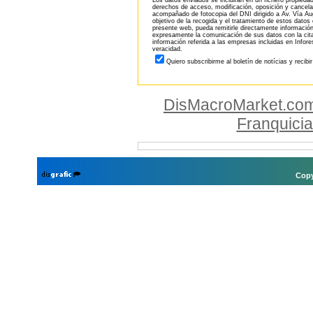
Los datos enviados se incluirán en un fichero propieda
derechos de acceso, modificación, oposición y cancela
acompañado de fotocopia del DNI dirigido a Av. Vía Aug
objetivo de la recogida y el tratamiento de estos datos
presente web, pueda remitirle directamente información
expresamente la comunicación de sus datos con la citad
información referida a las empresas incluidas en Infor
veracidad.
Quiero subscribirme al boletín de notícias y recibi
DisMacroMarket.co
Franquici
Copy