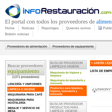
El portal con todos los proveedores de
alimen
Home
Noticias
Reportajes
Quienes somos
Publi
Boletín noticias
Proveedores de alimentación
Proveedores de equipamiento
BUSCAR PROVEEDOR
> JABÓN LÍQU
Buscar proveedores
LIMPIEZA E HIGIENE
equipamiento
LISTA DE EM
Maquinaria de higiene y
limpieza
(1371 proveedores)
Maquinaria de lavandería y
tintorería
LENCERÍA Y UNIFORMES
Productos para limpieza,
LIMPIEZA E HIGIENE
higiene, lavandería y
tintorería
MAQUINARIA PARA CAFÉ
MAQUINARIA PARA
HOSTELERÍA
BUSCAR PROVEEDOR
PRODUCTOS PARA
MENAJE Y SERVICIO DE
LIMPIEZA, HIGIENE,
MESA