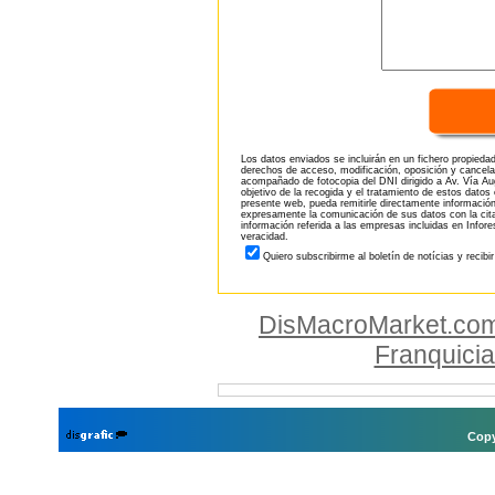
Los datos enviados se incluirán en un fichero propieda
derechos de acceso, modificación, oposición y cancela
acompañado de fotocopia del DNI dirigido a Av. Vía Aug
objetivo de la recogida y el tratamiento de estos datos
presente web, pueda remitirle directamente información
expresamente la comunicación de sus datos con la citad
información referida a las empresas incluidas en Infor
veracidad.
Quiero subscribirme al boletín de notícias y recibi
DisMacroMarket.co
Franquici
Copy