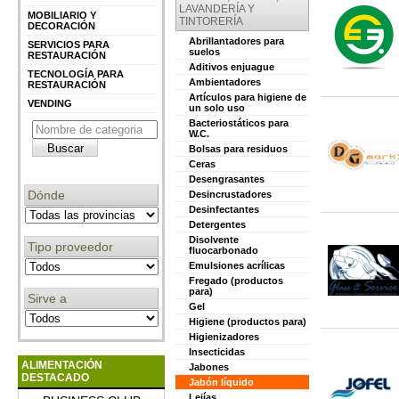
LAVANDERÍA Y
MOBILIARIO Y
TINTORERÍA
DECORACIÓN
Abrillantadores para
SERVICIOS PARA
suelos
RESTAURACIÓN
Aditivos enjuague
TECNOLOGÍA PARA
Ambientadores
RESTAURACIÓN
Artículos para higiene de
VENDING
un solo uso
Bacteriostáticos para
W.C.
Bolsas para residuos
Ceras
Desengrasantes
Dónde
Desincrustadores
Desinfectantes
Detergentes
Disolvente
Tipo proveedor
fluocarbonado
Emulsiones acrílicas
Fregado (productos
para)
Sirve a
Gel
Higiene (productos para)
Higienizadores
Insecticidas
ALIMENTACIÓN
Jabones
DESTACADO
Jabón líquido
Lejías