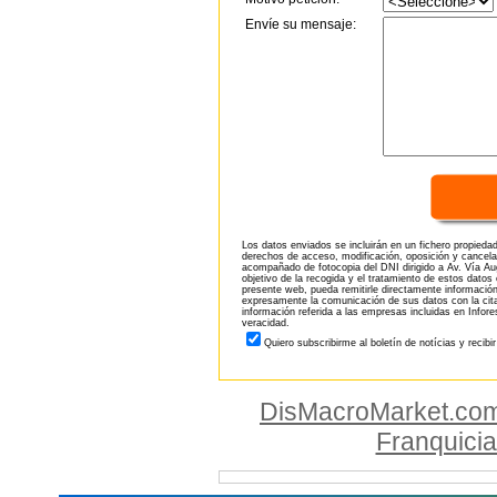
Envíe su mensaje:
Los datos enviados se incluirán en un fichero propieda
derechos de acceso, modificación, oposición y cancela
acompañado de fotocopia del DNI dirigido a Av. Vía Aug
objetivo de la recogida y el tratamiento de estos datos
presente web, pueda remitirle directamente información
expresamente la comunicación de sus datos con la citad
información referida a las empresas incluidas en Infor
veracidad.
Quiero subscribirme al boletín de notícias y recibi
DisMacroMarket.co
Franquici