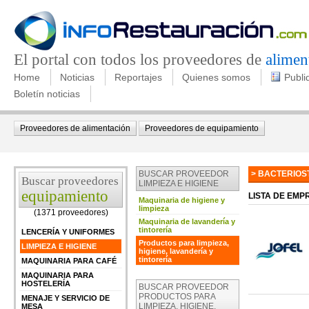
El portal con todos los proveedores de
alimen
Home
Noticias
Reportajes
Quienes somos
Publi
Boletín noticias
Proveedores de alimentación
Proveedores de equipamiento
BUSCAR PROVEEDOR
> BACTERIOS
Buscar proveedores
LIMPIEZA E HIGIENE
equipamiento
LISTA DE EMP
Maquinaria de higiene y
limpieza
(1371 proveedores)
Maquinaria de lavandería y
tintorería
LENCERÍA Y UNIFORMES
Productos para limpieza,
LIMPIEZA E HIGIENE
higiene, lavandería y
tintorería
MAQUINARIA PARA CAFÉ
MAQUINARIA PARA
HOSTELERÍA
BUSCAR PROVEEDOR
PRODUCTOS PARA
MENAJE Y SERVICIO DE
LIMPIEZA, HIGIENE,
MESA