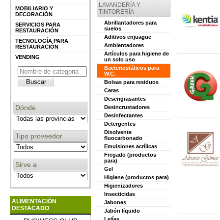
LAVANDERÍA Y
MOBILIARIO Y
TINTORERÍA
DECORACIÓN
Abrillantadores para
SERVICIOS PARA
suelos
RESTAURACIÓN
Aditivos enjuague
TECNOLOGÍA PARA
Ambientadores
RESTAURACIÓN
Artículos para higiene de
VENDING
un solo uso
Bacteriostáticos para
W.C.
Bolsas para residuos
Ceras
Desengrasantes
Dónde
Desincrustadores
Desinfectantes
Detergentes
Disolvente
Tipo proveedor
fluocarbonado
Emulsiones acrílicas
Fregado (productos
para)
Sirve a
Gel
Higiene (productos para)
Higienizadores
Insecticidas
ALIMENTACIÓN
Jabones
DESTACADO
Jabón líquido
Lejías