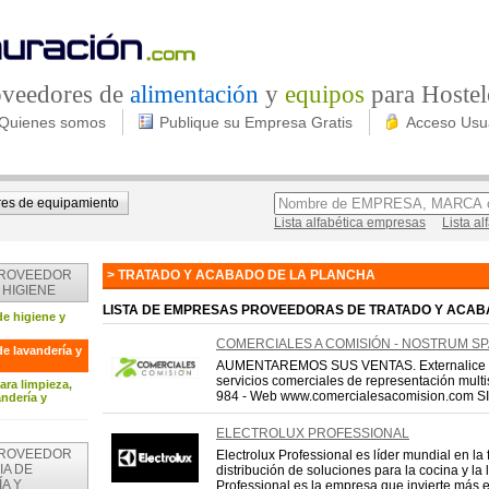
roveedores de
alimentación
y
equipos
para Hostel
Quienes somos
Publique su Empresa Gratis
Acceso Usu
es de equipamiento
Lista alfabética empresas
Lista a
PROVEEDOR
> TRATADO Y ACABADO DE LA PLANCHA
 HIGIENE
LISTA DE EMPRESAS PROVEEDORAS DE TRATADO Y ACAB
de higiene y
COMERCIALES A COMISIÓN - NOSTRUM SP
e lavandería y
AUMENTAREMOS SUS VENTAS. Externalice co
servicios comerciales de representación multi
ara limpieza,
984 - Web www.comercialesacomision.com SI
andería y
ELECTROLUX PROFESSIONAL
PROVEEDOR
Electrolux Professional es líder mundial en la 
IA DE
distribución de soluciones para la cocina y la 
A Y
Professional es la empresa que invierte más en