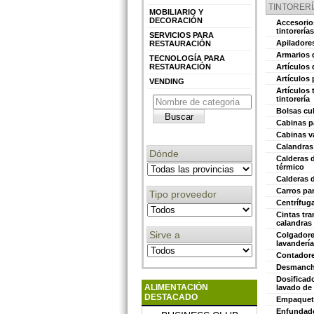
TINTORERÍ
MOBILIARIO Y
DECORACIÓN
Accesorio
tintorería
SERVICIOS PARA
Apiladore
RESTAURACIÓN
Armarios 
TECNOLOGÍA PARA
RESTAURACIÓN
Artículos
Artículos 
VENDING
Artículos 
tintorería
Bolsas cu
Cabinas p
Cabinas v
Calandras
Dónde
Calderas d
térmico
Calderas 
Carros pa
Tipo proveedor
Centrífug
Cintas tr
calandras
Sirve a
Colgadores
lavanderí
Contadore
Desmanch
Dosificad
ALIMENTACIÓN
lavado de
DESTACADO
Empaquet
Enfundado