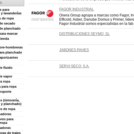
A
FAGOR INDUSTRIAL
s para
s y lavanderías
Onera Group agrupa a marcas como Fagor, In
s de ropa
Efficold, Asber, Danube Domus y Primer, líder
de secado
Fagor Industrial somos especialistas en la fab .
 de planchado
para marcar
DISTRIBUCIONES SEYMO, SL
tienda
bre-hombreras
JABONES PAHES
ara planchado
aporizantes
SERVI SECO, S.A.
e fluido
de vapor
ra ropa
a para ropa
ansporte
 (tintorería,
a y planchado)
s de ropa
adoras
ores para
 ropa
adoras
ras de trajes