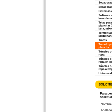
Secadoras
Secadoras
Sistemas 
Software 
lavandería
Telas para
planchar 
lana, mixto
Termofijac
Maquinaria
Tintes
Tratado y
plancha
Túneles d
ropa
Túneles d
ropa en c
Túneles d
ropa al va
Uniones d
SOLICIT
Para ped
solicitu
Nombre
Apellido