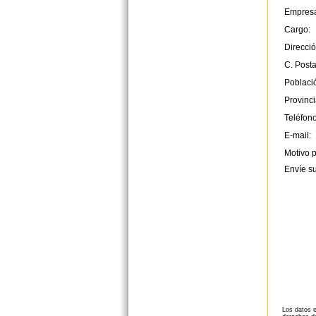
Empres
Cargo:
Direcció
C. Posta
Poblaci
Provinci
Teléfono
E-mail:
Motivo p
Envíe s
Los datos e