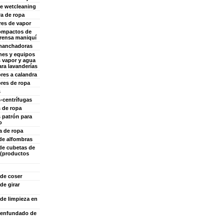
e wetcleaning
ra de ropa
es de vapor
ompactos de
rensa maniquí
manchadoras
ones y equipos
s vapor y agua
ara lavanderías
res a calandra
ores de ropa
s
-centrífugas
 de ropa
 patrón para
o
a de ropa
de alfombras
de cubetas de
 (productos
de coser
de girar
de limpieza en
 enfundado de