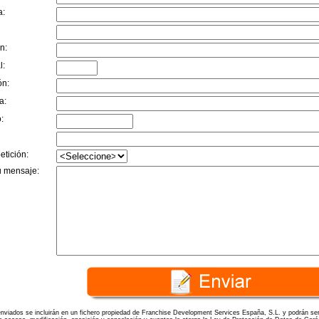
a:
n:
l:
ón:
a:
:
etición:
u mensaje:
nviados se incluirán en un fichero propiedad de Franchise Development Services España, S.L. y podrán ser 