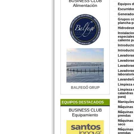
BUSINESS CLUB
Equipos d
Alimentación
Escurrido
Generador
Grupos c
plancha-p
Hidrodes
Instalaci
especiale
caliente p
Introducto
Introduct
Lavadora
Lavadoras
Lavadoras
Lavadoras
laboratori
Lavanderí
Limpieza 
BALFEGÓ GRUP
Limpieza 
calandras
para)
Maniquíes
EQUIPOS DESTACADOS
Máquinas 
BUSINESS CLUB
Máquinas 
Equipamiento
prendas
Máquinas 
seco
Máquinas
prendas