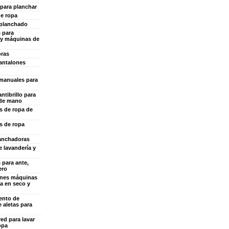
para planchar
e ropa
planchado
 para
 y máquinas de
ras
antalones
manuales para
antibrillo para
 de mano
s de ropa de
s de ropa
anchadoras
 lavandería y
 para ante,
ero
ones máquinas
a en seco y
ento de
 aletas para
ed para lavar
opa