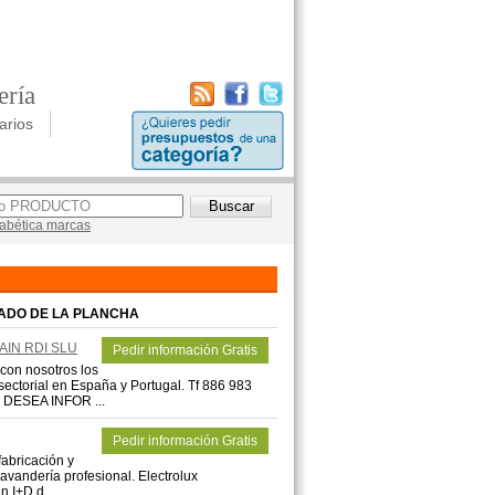
ería
arios
lfabética marcas
ADO DE LA PLANCHA
AIN RDI SLU
Pedir información Gratis
n nosotros los
sectorial en España y Portugal. Tf 886 983
 DESEA INFOR ...
Pedir información Gratis
fabricación y
lavandería profesional. Electrolux
 I+D d ...