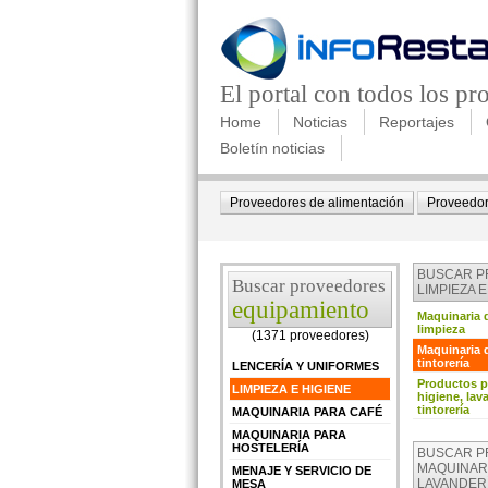
El portal con todos los p
Home
Noticias
Reportajes
Boletín noticias
Proveedores de alimentación
Proveedor
BUSCAR 
Buscar proveedores
LIMPIEZA E
equipamiento
Maquinaria 
limpieza
(1371 proveedores)
Maquinaria d
tintorería
LENCERÍA Y UNIFORMES
Productos p
LIMPIEZA E HIGIENE
higiene, lav
tintorería
MAQUINARIA PARA CAFÉ
MAQUINARIA PARA
HOSTELERÍA
BUSCAR 
MAQUINAR
MENAJE Y SERVICIO DE
LAVANDERÍ
MESA