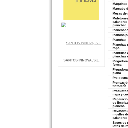
Máquinas 
Marcado d
Mesas de 
Muletones
calandras
planchar
Planchado
Plancha p
Planchas
Planchas 
ropa
Plantillas 
planchas
SANTOS INNOVA, S.L.
Plegadora
forma
Plegadora
plana
Pre-desm
Prensas de
tintorería
Productos
napa y cu
Reparaci
de limpiez
plancha
Revestimi
muelles de
calandras
Sacos de r
lotes de r