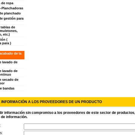
 de ropa
-Planchadoras
de planchado
de gestión para
 tablas de
(muletones,
, etc.)
ión (
 para )
 acabado de la
e lavado de
e lavado de
ontinuo
e secado de
por
e bandas
E INFORMACIÓN A LOS PROVEEDORES DE UN PRODUCTO
ir información sin compromiso a los proveedores de este sector de productos, r
d de información.
:
s: