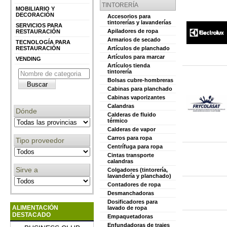
TINTORERÍA
MOBILIARIO Y
DECORACIÓN
Accesorios para
tintorerías y lavanderías
SERVICIOS PARA
Apiladores de ropa
RESTAURACIÓN
Armarios de secado
TECNOLOGÍA PARA
RESTAURACIÓN
Artículos de planchado
Artículos para marcar
VENDING
Artículos tienda
tintorería
Bolsas cubre-hombreras
Cabinas para planchado
Cabinas vaporizantes
Calandras
Dónde
Calderas de fluido
térmico
Calderas de vapor
Carros para ropa
Tipo proveedor
Centrífuga para ropa
Cintas transporte
calandras
Sirve a
Colgadores (tintorería,
lavandería y planchado)
Contadores de ropa
Desmanchadoras
Dosificadores para
ALIMENTACIÓN
lavado de ropa
DESTACADO
Empaquetadoras
Enfundadoras de trajes