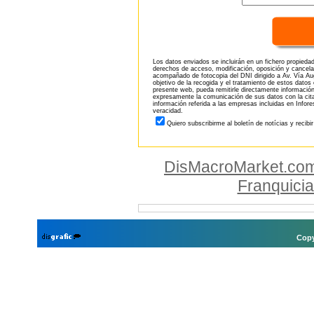
Los datos enviados se incluirán en un fichero propieda
derechos de acceso, modificación, oposición y cancela
acompañado de fotocopia del DNI dirigido a Av. Vía Aug
objetivo de la recogida y el tratamiento de estos datos
presente web, pueda remitirle directamente información
expresamente la comunicación de sus datos con la citad
información referida a las empresas incluidas en Infor
veracidad.
Quiero subscribirme al boletín de notícias y recibi
DisMacroMarket.co
Franquici
Copy