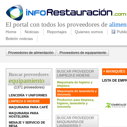
El portal con todos los proveedores de
alimen
Home
Noticias
Reportajes
Quienes somos
Publi
Boletín noticias
Proveedores de alimentación
Proveedores de equipamiento
BUSCAR PROVEEDOR
> MANIQUÍES
Buscar proveedores
LIMPIEZA E HIGIENE
equipamiento
LISTA DE EM
Maquinaria de higiene y
limpieza
(1371 proveedores)
Maquinaria de lavandería y
tintorería
LENCERÍA Y UNIFORMES
Productos para limpieza,
LIMPIEZA E HIGIENE
higiene, lavandería y
tintorería
MAQUINARIA PARA CAFÉ
MAQUINARIA PARA
HOSTELERÍA
BUSCAR PROVEEDOR
MAQUINARIA DE
MENAJE Y SERVICIO DE
LAVANDERÍA Y
MESA