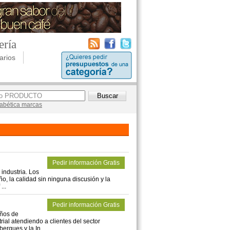
ería
arios
lfabética marcas
Pedir información Gratis
industria. Los
ño, la calidad sin ninguna discusión y la
...
Pedir información Gratis
años de
ial atendiendo a clientes del sector
bergues y la In ...