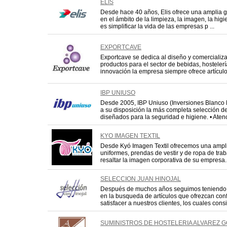
ELIS
Desde hace 40 años, Elis ofrece una amplia 
en el ámbito de la limpieza, la imagen, la higi
es simplificar la vida de las empresas p ...
EXPORTCAVE
Exportcave se dedica al diseño y comercializ
productos para el sector de bebidas, hostelerí
innovación la empresa siempre ofrece artículos
IBP UNIUSO
Desde 2005, IBP Uniuso (Inversiones Blanco P
a su disposición la más completa selección de
diseñados para la seguridad e higiene. • Atenc
KYO IMAGEN TEXTIL
Desde Kyó Imagen Textil ofrecemos una amp
uniformes, prendas de vestir y de ropa de trab
resaltar la imagen corporativa de su empresa. 
SELECCION JUAN HINOJAL
Después de muchos años seguimos teniendo 
en la busqueda de artículos que ofrezcan con
satisfacer a nuestros clientes, los cuales cons
SUMINISTROS DE HOSTELERIA ALVAREZ 