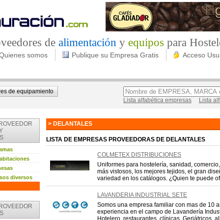
roveedores de
alimentación
y
equipos
para Hostel
Quienes somos
Publique su Empresa Gratis
Acceso Usu
es de equipamiento
Lista alfabética empresas
Lista a
PROVEEDOR
> DELANTALES
Y
S
LISTA DE EMPRESAS PROVEEDORAS DE DELANTALES
camas
COLMETEX DISTRIBUCIONES
habitaciones
Uniformes para hostelería, sanidad, comercio, 
mesas
más vistosos, los mejores tejidos, el gran dise
usos diversos
variedad en los catálogos. ¿Quien te puede of 
LAVANDERIA INDUSTRIAL SETE
Somos una empresa familiar con mas de 10 
PROVEEDOR
experiencia en el campo de Lavandería Industr
S
Hotelero, restaurantes, clínicas, Geriátricos, al