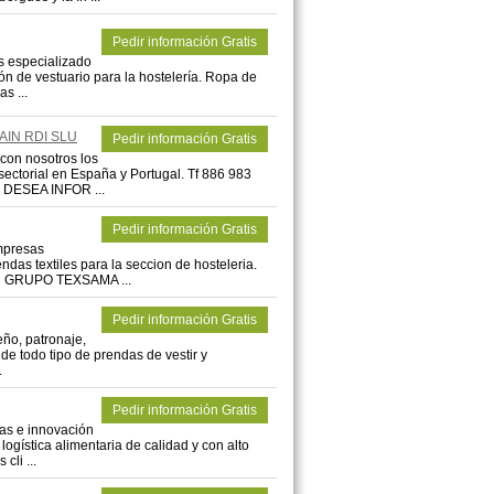
Pedir información Gratis
s especializado
ión de vestuario para la hostelería. Ropa de
s ...
AIN RDI SLU
Pedir información Gratis
n nosotros los
sectorial en España y Portugal. Tf 886 983
 DESEA INFOR ...
Pedir información Gratis
mpresas
ndas textiles para la seccion de hosteleria.
l GRUPO TEXSAMA ...
Pedir información Gratis
eño, patronaje,
 de todo tipo de prendas de vestir y
.
Pedir información Gratis
as e innovación
gística alimentaria de calidad y con alto
cli ...