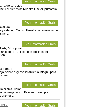
Pedir información Gratis
gama de servicios
ene y el bienestar. Nuestra función primordial
Pedir información Gratis
ación de
a y catering. Con su filosofía de renovación e
 no ...
Pedir información Gratis
arís, S.L.), pone
 artículos de uso corto, especialmente
ión ...
Pedir información Gratis
lia gama de
ajo, servicios y asesoramiento integral para
Nuest ...
Pedir información Gratis
la misma ilusión
fort e imaginación. Buscando siempre
ideramos ...
GOMEZ
Pedir información Gratis