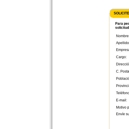
SOLICIT
Para ped
solicitu
Nombre
Apellido
Empres
Cargo:
Direcció
C. Posta
Poblaci
Provinci
Teléfono
E-mail:
Motivo p
Envíe s