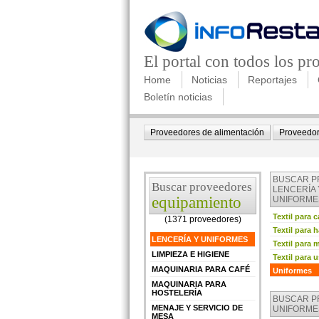
El portal con todos los p
Home
Noticias
Reportajes
Boletín noticias
Proveedores de alimentación
Proveedor
BUSCAR 
Buscar proveedores
LENCERÍA 
equipamiento
UNIFORME
Textil para 
(1371 proveedores)
Textil para 
LENCERÍA Y UNIFORMES
Textil para 
LIMPIEZA E HIGIENE
Textil para 
MAQUINARIA PARA CAFÉ
Uniformes
MAQUINARIA PARA
HOSTELERÍA
BUSCAR 
MENAJE Y SERVICIO DE
UNIFORME
MESA