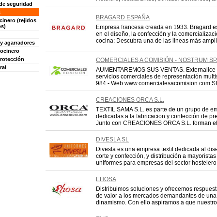
de seguridad
s
BRAGARD ESPAÑA
inero (tejidos
os)
Empresa francesa creada en 1933. Bragard e
en el diseño, la confección y la comercializac
cocina: Descubra una de las lineas más amplia
y agarradores
cocinero
rotección
COMERCIALES A COMISIÓN - NOSTRUM SP
ral
AUMENTAREMOS SUS VENTAS. Externalice co
servicios comerciales de representación multi
984 - Web www.comercialesacomision.com SI
CREACIONES ORCA S.L.
TEXTIL SAMA S.L. es parte de un grupo de e
dedicadas a la fabricacion y confección de pre
Junto con CREACIONES ORCA S.L. forman e
DIVESLA SL
Divesla es una empresa textil dedicada al dis
corte y confección, y distribución a mayoristas
uniformes para empresas del sector hostelero
EHOSA
Distribuimos soluciones y ofrecemos respuest
de valor a los mercados demandantes de una lo
dinamismo. Con ello aspiramos a que nuestros 