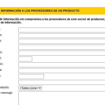
E INFORMACIÓN A LOS PROVEEDORES DE UN PRODUCTO
ir información sin compromiso a los proveedores de este sector de productos, r
d de información.
:
s:
a:
n:
l:
ón:
a:
:
etición:
u mensaje: