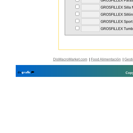
GROSFILLEX Parasol
GROSFILLEX Silla 
GROSFILLEX Sillón 
GROSFILLEX Sport
GROSFILLEX Tumbo
DisMacroMarket.com
|
Food Alimentación
|
Gesti
Copy