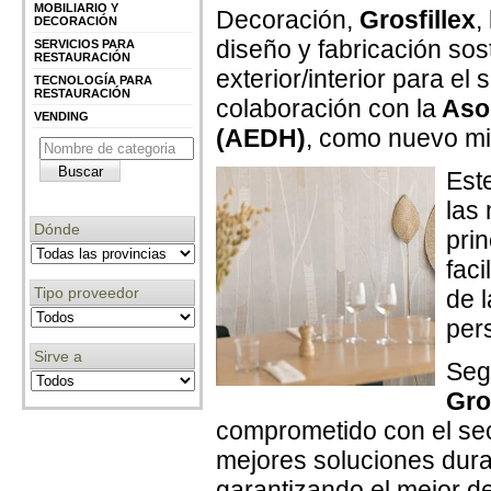
MOBILIARIO Y
Decoración,
Grosfillex
,
DECORACIÓN
diseño y fabricación sos
SERVICIOS PARA
RESTAURACIÓN
exterior/interior para el
TECNOLOGÍA PARA
RESTAURACIÓN
colaboración con la
Asoc
VENDING
(AEDH)
, como nuevo m
Est
las
Dónde
pri
faci
Tipo proveedor
de 
per
Sirve a
Se
Gro
comprometido con el sect
mejores soluciones dura
garantizando el mejor 