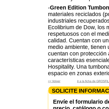
-
Green Edition Tumbo
materiales reciclados (p
industriales recuperados
Ecolibrium de Dow, los 
respetuosos con el medi
calidad. Cuentan con un 
medio ambiente, tienen u
cuentan con protección a
características esenciale
Hospitality. Una tumbona
espacio en zonas exteri
<< Volver
Ir a la ficha de GROSF
SOLICITE INFORMAC
Envíe el formulario d
precio, catálogo o c